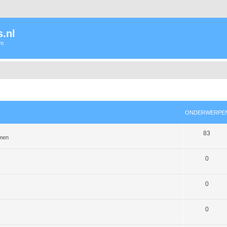
.nl
um
ONDERWERPE
83
emen
0
0
0