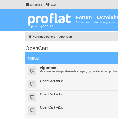
Snelle links
V&A
Forum - Octolabs
A short text to describe your for
Forumoverzicht
OpenCart
OpenCart
FORUM
Algemeen
Voor niet versie gerelateerde vragen, opmerkingen en probl
OpenCart v4.x
OpenCart v3.x
OpenCart v2.x