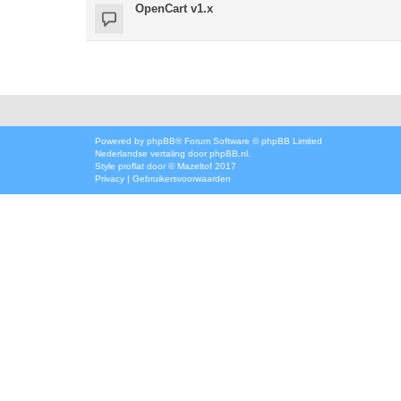
OpenCart v1.x
Powered by
phpBB
® Forum Software © phpBB Limited
Nederlandse vertaling door
phpBB.nl
.
Style
proflat
door ©
Mazeltof
2017
Privacy
|
Gebruikersvoorwaarden