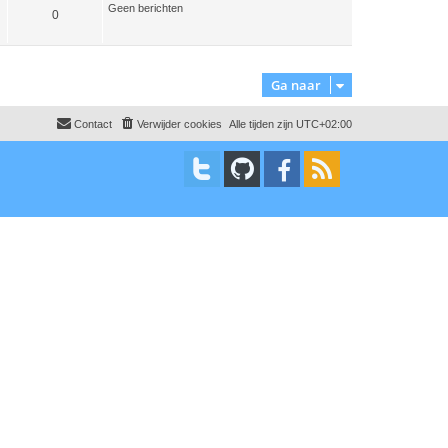
Geen berichten
i
0
c
h
t
Ga naar
Contact
Verwijder cookies
Alle tijden zijn
UTC+02:00