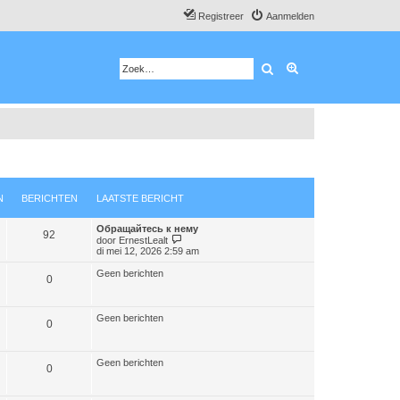
Registreer
Aanmelden
Zoek
Uitgebreid zoeken
N
BERICHTEN
LAATSTE BERICHT
Обращайтесь к нему
92
B
door
ErnestLealt
e
di mei 12, 2026 2:59 am
k
i
Geen berichten
0
j
k
l
a
Geen berichten
0
a
t
s
t
Geen berichten
e
0
b
e
r