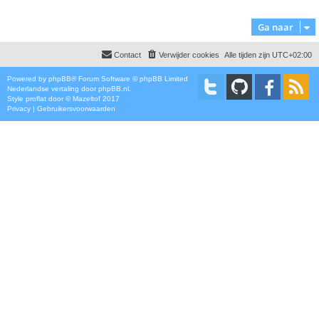
Ga naar
Contact
Verwijder cookies
Alle tijden zijn
UTC+02:00
Powered by
phpBB
® Forum Software © phpBB Limited
Nederlandse vertaling door
phpBB.nl
.
Style
proflat
door ©
Mazeltof
2017
Privacy
|
Gebruikersvoorwaarden