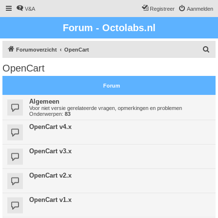
V&A
Registreer
Aanmelden
Forum - Octolabs.nl
Z
Forumoverzicht
OpenCart
o
OpenCart
e
k
Forum
Algemeen
Voor niet versie gerelateerde vragen, opmerkingen en problemen
Onderwerpen:
83
OpenCart v4.x
OpenCart v3.x
OpenCart v2.x
OpenCart v1.x