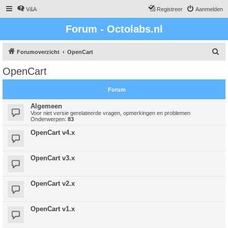
V&A
Registreer
Aanmelden
Forum - Octolabs.nl
Z
Forumoverzicht
OpenCart
o
OpenCart
e
k
Forum
Algemeen
Voor niet versie gerelateerde vragen, opmerkingen en problemen
Onderwerpen:
83
OpenCart v4.x
OpenCart v3.x
OpenCart v2.x
OpenCart v1.x