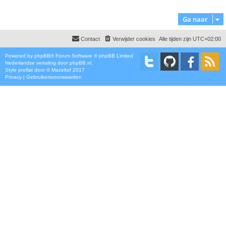
Ga naar
Contact
Verwijder cookies
Alle tijden zijn
UTC+02:00
Powered by
phpBB
® Forum Software © phpBB Limited
Nederlandse vertaling door
phpBB.nl
.
Style
proflat
door ©
Mazeltof
2017
Privacy
|
Gebruikersvoorwaarden