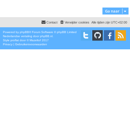
Ga naar
Contact
Verwijder cookies
Alle tijden zijn
UTC+02:00
Powered by
phpBB
® Forum Software © phpBB Limited
Nederlandse vertaling door
phpBB.nl
.
Style
proflat
door ©
Mazeltof
2017
Privacy
|
Gebruikersvoorwaarden