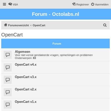
V&A
Registreer
Aanmelden
Forum - Octolabs.nl
Z
Forumoverzicht
OpenCart
o
OpenCart
e
k
Forum
Algemeen
Voor niet versie gerelateerde vragen, opmerkingen en problemen
Onderwerpen:
83
OpenCart v4.x
OpenCart v3.x
OpenCart v2.x
OpenCart v1.x