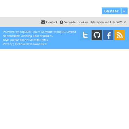
Ga naar
Contact
Verwijder cookies
Alle tijden zijn
UTC+02:00
Powered by
phpBB
® Forum Software © phpBB Limited
Nederlandse vertaling door
phpBB.nl
.
Style
proflat
door ©
Mazeltof
2017
Privacy
|
Gebruikersvoorwaarden