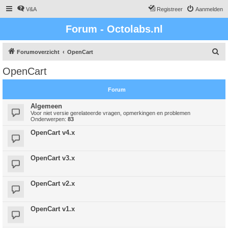
V&A
Registreer
Aanmelden
Forum - Octolabs.nl
Z
Forumoverzicht
OpenCart
o
OpenCart
e
k
Forum
Algemeen
Voor niet versie gerelateerde vragen, opmerkingen en problemen
Onderwerpen:
83
OpenCart v4.x
OpenCart v3.x
OpenCart v2.x
OpenCart v1.x