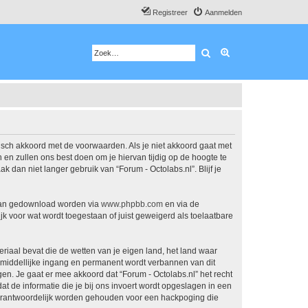
Registreer
Aanmelden
Zoek
Uitgebreid zoeken
atisch akkoord met de voorwaarden. Als je niet akkoord gaat met
en zullen ons best doen om je hiervan tijdig op de hoogte te
 dan niet langer gebruik van “Forum - Octolabs.nl”. Blijf je
 kan gedownload worden via
www.phpbb.com
en via de
k voor wat wordt toegestaan of juist geweigerd als toelaatbare
eriaal bevat die de wetten van je eigen land, het land waar
onmiddellijke ingang en permanent wordt verbannen van dit
. Je gaat er mee akkoord dat “Forum - Octolabs.nl” het recht
dat de informatie die je bij ons invoert wordt opgeslagen in een
 verantwoordelijk worden gehouden voor een hackpoging die