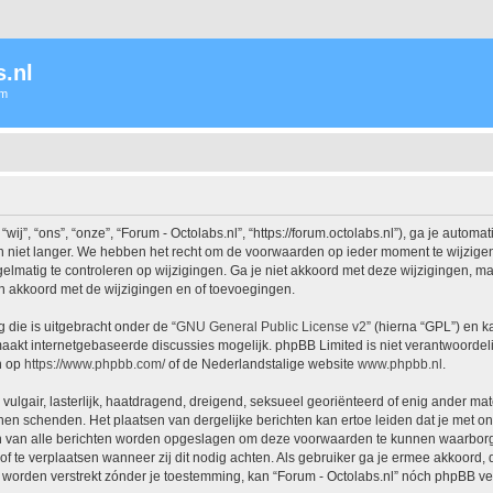
.nl
um
j”, “ons”, “onze”, “Forum - Octolabs.nl”, “https://forum.octolabs.nl”), ga je autom
 niet langer. We hebben het recht om de voorwaarden op ieder moment te wijzigen 
lmatig te controleren op wijzigingen. Ga je niet akkoord met deze wijzigingen, maak
h akkoord met de wijzigingen en of toevoegingen.
 die is uitgebracht onder de “
GNU General Public License v2
” (hierna “GPL”) en
akt internetgebaseerde discussies mogelijk. phpBB Limited is niet verantwoordelij
n op
https://www.phpbb.com/
of de Nederlandstalige website
www.phpbb.nl
.
vulgair, lasterlijk, haatdragend, dreigend, seksueel georiënteerd of enig ander mat
nnen schenden. Het plaatsen van dergelijke berichten kan ertoe leiden dat je met 
en van alle berichten worden opgeslagen om deze voorwaarden te kunnen waarborgen
 of te verplaatsen wanneer zij dit nodig achten. Als gebruiker ga je ermee akkoord, 
al worden verstrekt zónder je toestemming, kan “Forum - Octolabs.nl” nóch phpBB