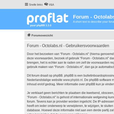
Snelle links
V&A
Forum - Octolabs
A short text to describe your for
Forumoverzicht
Forum - Octolabs.nl - Gebruikersvoorwaarden
Door het bezoeken van “Forum - Octolabs.nl” (hierna genoemd “wi
deze voorwaarden, bezoek of gebruik “Forum - Octolabs.nl” dan
brengen, het is echter aan te raden om zelf de voorwaarden rege
gebruik maken van “Forum - Octolabs.nl”, dan ga je automatisc
Dit forum draait op phpBB. phpBB is een bulletinboardoplossing
Nederlandstalige website
www.phpbb.nl
. De phpBB-software ma
inhoud en/of gedrag. Meer informatie over phpBB kun je vinde
Je verklaart geen berichten te plaatsen die kwetsend, obsceen, 
“Forum - Octolabs.nl” is gehost of internationale wetgeving ku
forum. Tevens kan je provider worden ingelicht. De IP-adress
heeft om ieder onderwerp te verwijderen, te wijzigen, te sluiten
database. Hoewel deze informatie niet aan een derde partij z