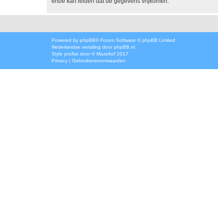
ertoe kan leiden dat de gegevens vrijkomen.
Powered by
phpBB
® Forum Software © phpBB Limited
Nederlandse vertaling door
phpBB.nl
.
Style
proflat
door ©
Mazeltof
2017
Privacy
|
Gebruikersvoorwaarden