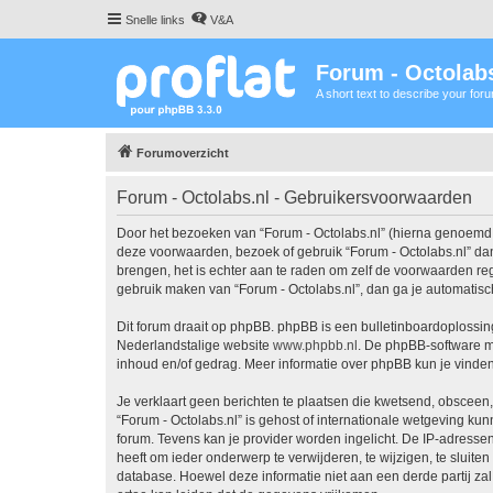
Snelle links
V&A
Forum - Octolabs
A short text to describe your for
Forumoverzicht
Forum - Octolabs.nl - Gebruikersvoorwaarden
Door het bezoeken van “Forum - Octolabs.nl” (hierna genoemd “wi
deze voorwaarden, bezoek of gebruik “Forum - Octolabs.nl” dan
brengen, het is echter aan te raden om zelf de voorwaarden rege
gebruik maken van “Forum - Octolabs.nl”, dan ga je automatisc
Dit forum draait op phpBB. phpBB is een bulletinboardoplossing
Nederlandstalige website
www.phpbb.nl
. De phpBB-software ma
inhoud en/of gedrag. Meer informatie over phpBB kun je vinde
Je verklaart geen berichten te plaatsen die kwetsend, obsceen, 
“Forum - Octolabs.nl” is gehost of internationale wetgeving ku
forum. Tevens kan je provider worden ingelicht. De IP-adress
heeft om ieder onderwerp te verwijderen, te wijzigen, te sluiten
database. Hoewel deze informatie niet aan een derde partij z