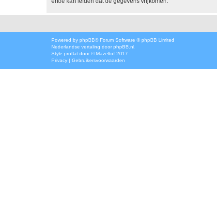
ertoe kan leiden dat de gegevens vrijkomen.
Powered by
phpBB
® Forum Software © phpBB Limited
Nederlandse vertaling door
phpBB.nl
.
Style
proflat
door ©
Mazeltof
2017
Privacy
|
Gebruikersvoorwaarden