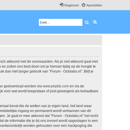
Registreer
Aanmelden
Zoek
Uitgebreid zoeken
atisch akkoord met de voorwaarden. Als je niet akkoord gaat met
en zullen ons best doen om je hiervan tijdig op de hoogte te
 dan niet langer gebruik van “Forum - Octolabs.nl”. Blijf je
 kan gedownload worden via
www.phpbb.com
en via de
k voor wat wordt toegestaan of juist geweigerd als toelaatbare
eriaal bevat die de wetten van je eigen land, het land waar
onmiddellijke ingang en permanent wordt verbannen van dit
. Je gaat er mee akkoord dat “Forum - Octolabs.nl” het recht
dat de informatie die je bij ons invoert wordt opgeslagen in een
 verantwoordelijk worden gehouden voor een hackpoging die