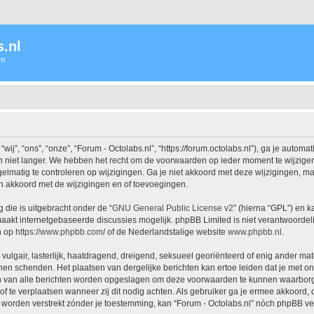
.nl
um
j”, “ons”, “onze”, “Forum - Octolabs.nl”, “https://forum.octolabs.nl”), ga je autom
 niet langer. We hebben het recht om de voorwaarden op ieder moment te wijzigen 
lmatig te controleren op wijzigingen. Ga je niet akkoord met deze wijzigingen, maak
h akkoord met de wijzigingen en of toevoegingen.
 die is uitgebracht onder de “
GNU General Public License v2
” (hierna “GPL”) en
akt internetgebaseerde discussies mogelijk. phpBB Limited is niet verantwoordelij
n op
https://www.phpbb.com/
of de Nederlandstalige website
www.phpbb.nl
.
vulgair, lasterlijk, haatdragend, dreigend, seksueel georiënteerd of enig ander mat
nnen schenden. Het plaatsen van dergelijke berichten kan ertoe leiden dat je met 
en van alle berichten worden opgeslagen om deze voorwaarden te kunnen waarborgen
 of te verplaatsen wanneer zij dit nodig achten. Als gebruiker ga je ermee akkoord, 
al worden verstrekt zónder je toestemming, kan “Forum - Octolabs.nl” nóch phpBB