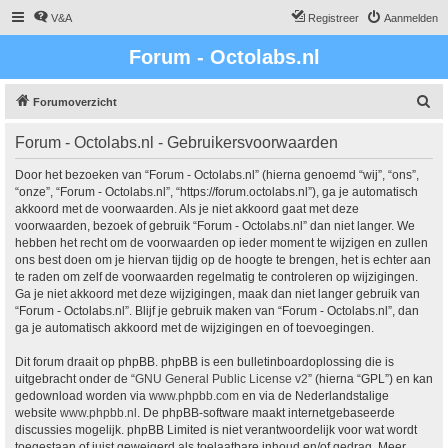
V&A
Registreer
Aanmelden
Forum - Octolabs.nl
Z
Forumoverzicht
o
Forum - Octolabs.nl - Gebruikersvoorwaarden
e
k
Door het bezoeken van “Forum - Octolabs.nl” (hierna genoemd “wij”, “ons”,
“onze”, “Forum - Octolabs.nl”, “https://forum.octolabs.nl”), ga je automatisch
akkoord met de voorwaarden. Als je niet akkoord gaat met deze
voorwaarden, bezoek of gebruik “Forum - Octolabs.nl” dan niet langer. We
hebben het recht om de voorwaarden op ieder moment te wijzigen en zullen
ons best doen om je hiervan tijdig op de hoogte te brengen, het is echter aan
te raden om zelf de voorwaarden regelmatig te controleren op wijzigingen.
Ga je niet akkoord met deze wijzigingen, maak dan niet langer gebruik van
“Forum - Octolabs.nl”. Blijf je gebruik maken van “Forum - Octolabs.nl”, dan
ga je automatisch akkoord met de wijzigingen en of toevoegingen.
Dit forum draait op phpBB. phpBB is een bulletinboardoplossing die is
uitgebracht onder de “
GNU General Public License v2
” (hierna “GPL”) en kan
gedownload worden via
www.phpbb.com
en via de Nederlandstalige
website
www.phpbb.nl
. De phpBB-software maakt internetgebaseerde
discussies mogelijk. phpBB Limited is niet verantwoordelijk voor wat wordt
toegestaan of juist geweigerd als toelaatbare inhoud en/of gedrag. Meer