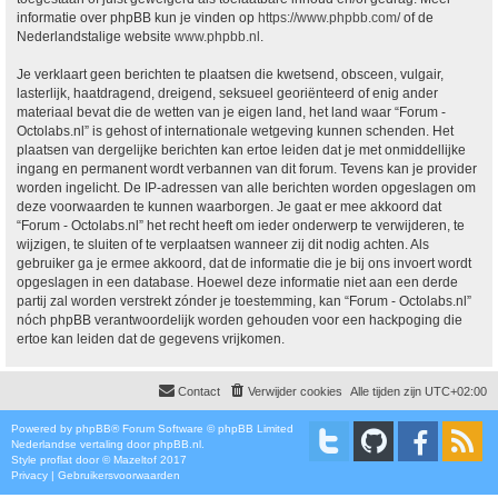
informatie over phpBB kun je vinden op
https://www.phpbb.com/
of de
Nederlandstalige website
www.phpbb.nl
.
Je verklaart geen berichten te plaatsen die kwetsend, obsceen, vulgair,
lasterlijk, haatdragend, dreigend, seksueel georiënteerd of enig ander
materiaal bevat die de wetten van je eigen land, het land waar “Forum -
Octolabs.nl” is gehost of internationale wetgeving kunnen schenden. Het
plaatsen van dergelijke berichten kan ertoe leiden dat je met onmiddellijke
ingang en permanent wordt verbannen van dit forum. Tevens kan je provider
worden ingelicht. De IP-adressen van alle berichten worden opgeslagen om
deze voorwaarden te kunnen waarborgen. Je gaat er mee akkoord dat
“Forum - Octolabs.nl” het recht heeft om ieder onderwerp te verwijderen, te
wijzigen, te sluiten of te verplaatsen wanneer zij dit nodig achten. Als
gebruiker ga je ermee akkoord, dat de informatie die je bij ons invoert wordt
opgeslagen in een database. Hoewel deze informatie niet aan een derde
partij zal worden verstrekt zónder je toestemming, kan “Forum - Octolabs.nl”
nóch phpBB verantwoordelijk worden gehouden voor een hackpoging die
ertoe kan leiden dat de gegevens vrijkomen.
Contact
Verwijder cookies
Alle tijden zijn
UTC+02:00
Powered by
phpBB
® Forum Software © phpBB Limited
Nederlandse vertaling door
phpBB.nl
.
Style
proflat
door ©
Mazeltof
2017
Privacy
|
Gebruikersvoorwaarden