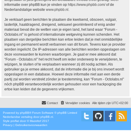
informatie over phpBB kun je vinden op
https://www.phpbb.com/
of de
Nederlandstalige website
www.phpbb.nl
.
Je verklaart geen berichten te plaatsen die kwetsend, obsceen, vulgair,
lasterlijk, haatdragend, dreigend, seksueel georiënteerd of enig ander
materiaal bevat die de wetten van je eigen land, het land waar “Forum -
Octolabs.nl” is gehost of internationale wetgeving kunnen schenden. Het
plaatsen van dergelijke berichten kan ertoe leiden dat je met onmiddellijke
ingang en permanent wordt verbannen van dit forum. Tevens kan je provider
worden ingelicht. De IP-adressen van alle berichten worden opgeslagen om
deze voorwaarden te kunnen waarborgen. Je gaat er mee akkoord dat
“Forum - Octolabs.nl” het recht heeft om ieder onderwerp te verwijderen, te
wijzigen, te sluiten of te verplaatsen wanneer zij dit nodig achten. Als
gebruiker ga je ermee akkoord, dat de informatie die je bij ons invoert wordt
opgeslagen in een database. Hoewel deze informatie niet aan een derde
partij zal worden verstrekt zónder je toestemming, kan “Forum - Octolabs.nl”
nóch phpBB verantwoordelijk worden gehouden voor een hackpoging die
ertoe kan leiden dat de gegevens vrijkomen.
Contact
Verwijder cookies
Alle tijden zijn
UTC+02:00
Powered by
phpBB
® Forum Software © phpBB Limited
Nederlandse vertaling door
phpBB.nl
.
Style
proflat
door ©
Mazeltof
2017
Privacy
|
Gebruikersvoorwaarden