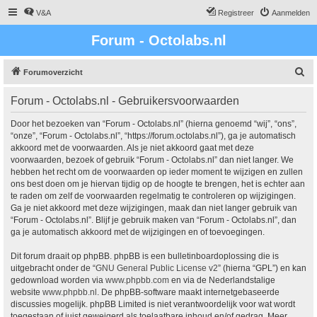
V&A
Registreer
Aanmelden
Forum - Octolabs.nl
Z
Forumoverzicht
o
Forum - Octolabs.nl - Gebruikersvoorwaarden
e
k
Door het bezoeken van “Forum - Octolabs.nl” (hierna genoemd “wij”, “ons”,
“onze”, “Forum - Octolabs.nl”, “https://forum.octolabs.nl”), ga je automatisch
akkoord met de voorwaarden. Als je niet akkoord gaat met deze
voorwaarden, bezoek of gebruik “Forum - Octolabs.nl” dan niet langer. We
hebben het recht om de voorwaarden op ieder moment te wijzigen en zullen
ons best doen om je hiervan tijdig op de hoogte te brengen, het is echter aan
te raden om zelf de voorwaarden regelmatig te controleren op wijzigingen.
Ga je niet akkoord met deze wijzigingen, maak dan niet langer gebruik van
“Forum - Octolabs.nl”. Blijf je gebruik maken van “Forum - Octolabs.nl”, dan
ga je automatisch akkoord met de wijzigingen en of toevoegingen.
Dit forum draait op phpBB. phpBB is een bulletinboardoplossing die is
uitgebracht onder de “
GNU General Public License v2
” (hierna “GPL”) en kan
gedownload worden via
www.phpbb.com
en via de Nederlandstalige
website
www.phpbb.nl
. De phpBB-software maakt internetgebaseerde
discussies mogelijk. phpBB Limited is niet verantwoordelijk voor wat wordt
toegestaan of juist geweigerd als toelaatbare inhoud en/of gedrag. Meer