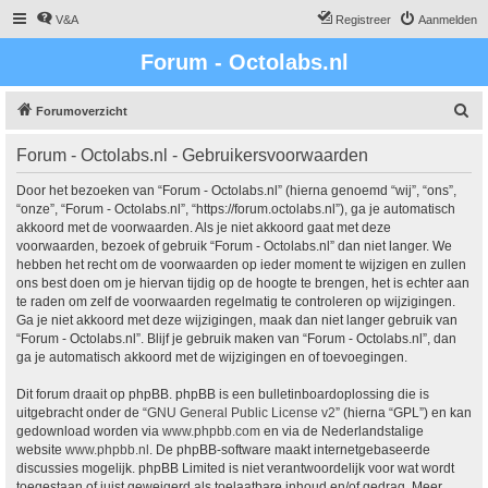
V&A
Registreer
Aanmelden
Forum - Octolabs.nl
Z
Forumoverzicht
o
Forum - Octolabs.nl - Gebruikersvoorwaarden
e
k
Door het bezoeken van “Forum - Octolabs.nl” (hierna genoemd “wij”, “ons”,
“onze”, “Forum - Octolabs.nl”, “https://forum.octolabs.nl”), ga je automatisch
akkoord met de voorwaarden. Als je niet akkoord gaat met deze
voorwaarden, bezoek of gebruik “Forum - Octolabs.nl” dan niet langer. We
hebben het recht om de voorwaarden op ieder moment te wijzigen en zullen
ons best doen om je hiervan tijdig op de hoogte te brengen, het is echter aan
te raden om zelf de voorwaarden regelmatig te controleren op wijzigingen.
Ga je niet akkoord met deze wijzigingen, maak dan niet langer gebruik van
“Forum - Octolabs.nl”. Blijf je gebruik maken van “Forum - Octolabs.nl”, dan
ga je automatisch akkoord met de wijzigingen en of toevoegingen.
Dit forum draait op phpBB. phpBB is een bulletinboardoplossing die is
uitgebracht onder de “
GNU General Public License v2
” (hierna “GPL”) en kan
gedownload worden via
www.phpbb.com
en via de Nederlandstalige
website
www.phpbb.nl
. De phpBB-software maakt internetgebaseerde
discussies mogelijk. phpBB Limited is niet verantwoordelijk voor wat wordt
toegestaan of juist geweigerd als toelaatbare inhoud en/of gedrag. Meer