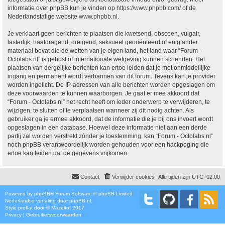
informatie over phpBB kun je vinden op
https://www.phpbb.com/
of de
Nederlandstalige website
www.phpbb.nl
.
Je verklaart geen berichten te plaatsen die kwetsend, obsceen, vulgair,
lasterlijk, haatdragend, dreigend, seksueel georiënteerd of enig ander
materiaal bevat die de wetten van je eigen land, het land waar “Forum -
Octolabs.nl” is gehost of internationale wetgeving kunnen schenden. Het
plaatsen van dergelijke berichten kan ertoe leiden dat je met onmiddellijke
ingang en permanent wordt verbannen van dit forum. Tevens kan je provider
worden ingelicht. De IP-adressen van alle berichten worden opgeslagen om
deze voorwaarden te kunnen waarborgen. Je gaat er mee akkoord dat
“Forum - Octolabs.nl” het recht heeft om ieder onderwerp te verwijderen, te
wijzigen, te sluiten of te verplaatsen wanneer zij dit nodig achten. Als
gebruiker ga je ermee akkoord, dat de informatie die je bij ons invoert wordt
opgeslagen in een database. Hoewel deze informatie niet aan een derde
partij zal worden verstrekt zónder je toestemming, kan “Forum - Octolabs.nl”
nóch phpBB verantwoordelijk worden gehouden voor een hackpoging die
ertoe kan leiden dat de gegevens vrijkomen.
Contact
Verwijder cookies
Alle tijden zijn
UTC+02:00
Powered by
phpBB
® Forum Software © phpBB Limited
Nederlandse vertaling door
phpBB.nl
.
Style
proflat
door ©
Mazeltof
2017
Privacy
|
Gebruikersvoorwaarden