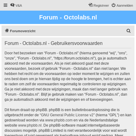
V&A
Registreer
Aanmelden
Forum - Octolabs.nl
Z
Forumoverzicht
o
Forum - Octolabs.nl - Gebruikersvoorwaarden
e
k
Door het bezoeken van “Forum - Octolabs.nl” (hierna genoemd “wij”, “ons”,
“onze”, “Forum - Octolabs.nl”, “https://forum.octolabs.nl”), ga je automatisch
akkoord met de voorwaarden. Als je niet akkoord gaat met deze
voorwaarden, bezoek of gebruik “Forum - Octolabs.nl” dan niet langer. We
hebben het recht om de voorwaarden op ieder moment te wijzigen en zullen
ons best doen om je hiervan tijdig op de hoogte te brengen, het is echter aan
te raden om zelf de voorwaarden regelmatig te controleren op wijzigingen.
Ga je niet akkoord met deze wijzigingen, maak dan niet langer gebruik van
“Forum - Octolabs.nl”. Blijf je gebruik maken van “Forum - Octolabs.nl”, dan
ga je automatisch akkoord met de wijzigingen en of toevoegingen.
Dit forum draait op phpBB. phpBB is een bulletinboardoplossing die is
uitgebracht onder de “
GNU General Public License v2
” (hierna “GPL”) en kan
gedownload worden via
www.phpbb.com
en via de Nederlandstalige
website
www.phpbb.nl
. De phpBB-software maakt internetgebaseerde
discussies mogelijk. phpBB Limited is niet verantwoordelijk voor wat wordt
toegestaan of juist geweigerd als toelaatbare inhoud en/of gedrag. Meer