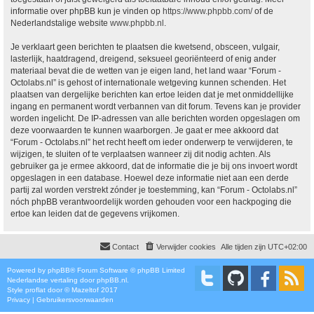
informatie over phpBB kun je vinden op
https://www.phpbb.com/
of de
Nederlandstalige website
www.phpbb.nl
.
Je verklaart geen berichten te plaatsen die kwetsend, obsceen, vulgair,
lasterlijk, haatdragend, dreigend, seksueel georiënteerd of enig ander
materiaal bevat die de wetten van je eigen land, het land waar “Forum -
Octolabs.nl” is gehost of internationale wetgeving kunnen schenden. Het
plaatsen van dergelijke berichten kan ertoe leiden dat je met onmiddellijke
ingang en permanent wordt verbannen van dit forum. Tevens kan je provider
worden ingelicht. De IP-adressen van alle berichten worden opgeslagen om
deze voorwaarden te kunnen waarborgen. Je gaat er mee akkoord dat
“Forum - Octolabs.nl” het recht heeft om ieder onderwerp te verwijderen, te
wijzigen, te sluiten of te verplaatsen wanneer zij dit nodig achten. Als
gebruiker ga je ermee akkoord, dat de informatie die je bij ons invoert wordt
opgeslagen in een database. Hoewel deze informatie niet aan een derde
partij zal worden verstrekt zónder je toestemming, kan “Forum - Octolabs.nl”
nóch phpBB verantwoordelijk worden gehouden voor een hackpoging die
ertoe kan leiden dat de gegevens vrijkomen.
Contact
Verwijder cookies
Alle tijden zijn
UTC+02:00
Powered by
phpBB
® Forum Software © phpBB Limited
Nederlandse vertaling door
phpBB.nl
.
Style
proflat
door ©
Mazeltof
2017
Privacy
|
Gebruikersvoorwaarden