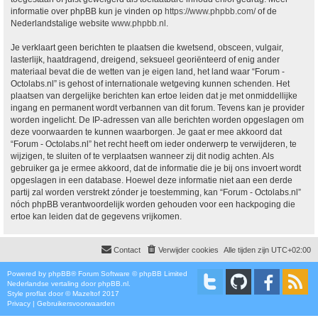
informatie over phpBB kun je vinden op
https://www.phpbb.com/
of de
Nederlandstalige website
www.phpbb.nl
.
Je verklaart geen berichten te plaatsen die kwetsend, obsceen, vulgair,
lasterlijk, haatdragend, dreigend, seksueel georiënteerd of enig ander
materiaal bevat die de wetten van je eigen land, het land waar “Forum -
Octolabs.nl” is gehost of internationale wetgeving kunnen schenden. Het
plaatsen van dergelijke berichten kan ertoe leiden dat je met onmiddellijke
ingang en permanent wordt verbannen van dit forum. Tevens kan je provider
worden ingelicht. De IP-adressen van alle berichten worden opgeslagen om
deze voorwaarden te kunnen waarborgen. Je gaat er mee akkoord dat
“Forum - Octolabs.nl” het recht heeft om ieder onderwerp te verwijderen, te
wijzigen, te sluiten of te verplaatsen wanneer zij dit nodig achten. Als
gebruiker ga je ermee akkoord, dat de informatie die je bij ons invoert wordt
opgeslagen in een database. Hoewel deze informatie niet aan een derde
partij zal worden verstrekt zónder je toestemming, kan “Forum - Octolabs.nl”
nóch phpBB verantwoordelijk worden gehouden voor een hackpoging die
ertoe kan leiden dat de gegevens vrijkomen.
Contact
Verwijder cookies
Alle tijden zijn
UTC+02:00
Powered by
phpBB
® Forum Software © phpBB Limited
Nederlandse vertaling door
phpBB.nl
.
Style
proflat
door ©
Mazeltof
2017
Privacy
|
Gebruikersvoorwaarden