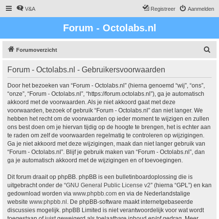
V&A
Registreer
Aanmelden
Forum - Octolabs.nl
Z
Forumoverzicht
o
Forum - Octolabs.nl - Gebruikersvoorwaarden
e
k
Door het bezoeken van “Forum - Octolabs.nl” (hierna genoemd “wij”, “ons”,
“onze”, “Forum - Octolabs.nl”, “https://forum.octolabs.nl”), ga je automatisch
akkoord met de voorwaarden. Als je niet akkoord gaat met deze
voorwaarden, bezoek of gebruik “Forum - Octolabs.nl” dan niet langer. We
hebben het recht om de voorwaarden op ieder moment te wijzigen en zullen
ons best doen om je hiervan tijdig op de hoogte te brengen, het is echter aan
te raden om zelf de voorwaarden regelmatig te controleren op wijzigingen.
Ga je niet akkoord met deze wijzigingen, maak dan niet langer gebruik van
“Forum - Octolabs.nl”. Blijf je gebruik maken van “Forum - Octolabs.nl”, dan
ga je automatisch akkoord met de wijzigingen en of toevoegingen.
Dit forum draait op phpBB. phpBB is een bulletinboardoplossing die is
uitgebracht onder de “
GNU General Public License v2
” (hierna “GPL”) en kan
gedownload worden via
www.phpbb.com
en via de Nederlandstalige
website
www.phpbb.nl
. De phpBB-software maakt internetgebaseerde
discussies mogelijk. phpBB Limited is niet verantwoordelijk voor wat wordt
toegestaan of juist geweigerd als toelaatbare inhoud en/of gedrag. Meer