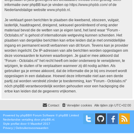
informatie over phpBB kun je vinden op
https://www.phpbb.com/
of de
Nederlandstalige website
www.phpbb.nl
.
Je verklaart geen berichten te plaatsen die kwetsend, obsceen, vulgair,
lasterlijk, haatdragend, dreigend, seksueel georiënteerd of enig ander
materiaal bevat die de wetten van je eigen land, het land waar “Forum -
Octolabs.nl” is gehost of internationale wetgeving kunnen schenden. Het
plaatsen van dergelijke berichten kan ertoe leiden dat je met onmiddellijke
ingang en permanent wordt verbannen van dit forum. Tevens kan je provider
worden ingelicht. De IP-adressen van alle berichten worden opgeslagen om
deze voorwaarden te kunnen waarborgen. Je gaat er mee akkoord dat
“Forum - Octolabs.nl” het recht heeft om ieder onderwerp te verwijderen, te
wijzigen, te sluiten of te verplaatsen wanneer zij dit nodig achten. Als
gebruiker ga je ermee akkoord, dat de informatie die je bij ons invoert wordt
opgeslagen in een database. Hoewel deze informatie niet aan een derde
partij zal worden verstrekt zónder je toestemming, kan “Forum - Octolabs.nl”
nóch phpBB verantwoordelijk worden gehouden voor een hackpoging die
ertoe kan leiden dat de gegevens vrijkomen.
Contact
Verwijder cookies
Alle tijden zijn
UTC+02:00
Powered by
phpBB
® Forum Software © phpBB Limited
Nederlandse vertaling door
phpBB.nl
.
Style
proflat
door ©
Mazeltof
2017
Privacy
|
Gebruikersvoorwaarden