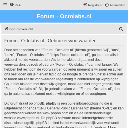
V&A
Registreer
Aanmelden
Forum - Octolabs.nl
Z
Forumoverzicht
o
Forum - Octolabs.nl - Gebruikersvoorwaarden
e
k
Door het bezoeken van “Forum - Octolabs.nl” (hierna genoemd “wij”, “ons”,
“onze”, “Forum - Octolabs.nl”, “https://forum.octolabs.nl”), ga je automatisch
akkoord met de voorwaarden. Als je niet akkoord gaat met deze
voorwaarden, bezoek of gebruik “Forum - Octolabs.nl” dan niet langer. We
hebben het recht om de voorwaarden op ieder moment te wijzigen en zullen
ons best doen om je hiervan tijdig op de hoogte te brengen, het is echter aan
te raden om zelf de voorwaarden regelmatig te controleren op wijzigingen.
Ga je niet akkoord met deze wijzigingen, maak dan niet langer gebruik van
“Forum - Octolabs.nl”. Blijf je gebruik maken van “Forum - Octolabs.nl”, dan
ga je automatisch akkoord met de wijzigingen en of toevoegingen.
Dit forum draait op phpBB. phpBB is een bulletinboardoplossing die is
uitgebracht onder de “
GNU General Public License v2
” (hierna “GPL”) en kan
gedownload worden via
www.phpbb.com
en via de Nederlandstalige
website
www.phpbb.nl
. De phpBB-software maakt internetgebaseerde
discussies mogelijk. phpBB Limited is niet verantwoordelijk voor wat wordt
toegestaan of juist geweigerd als toelaatbare inhoud en/of gedrag. Meer