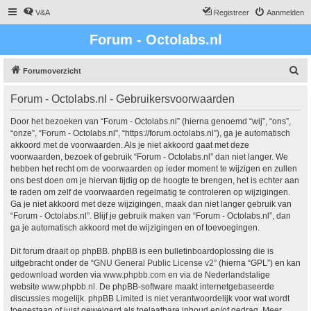
V&A
Registreer
Aanmelden
Forum - Octolabs.nl
Z
Forumoverzicht
o
Forum - Octolabs.nl - Gebruikersvoorwaarden
e
k
Door het bezoeken van “Forum - Octolabs.nl” (hierna genoemd “wij”, “ons”,
“onze”, “Forum - Octolabs.nl”, “https://forum.octolabs.nl”), ga je automatisch
akkoord met de voorwaarden. Als je niet akkoord gaat met deze
voorwaarden, bezoek of gebruik “Forum - Octolabs.nl” dan niet langer. We
hebben het recht om de voorwaarden op ieder moment te wijzigen en zullen
ons best doen om je hiervan tijdig op de hoogte te brengen, het is echter aan
te raden om zelf de voorwaarden regelmatig te controleren op wijzigingen.
Ga je niet akkoord met deze wijzigingen, maak dan niet langer gebruik van
“Forum - Octolabs.nl”. Blijf je gebruik maken van “Forum - Octolabs.nl”, dan
ga je automatisch akkoord met de wijzigingen en of toevoegingen.
Dit forum draait op phpBB. phpBB is een bulletinboardoplossing die is
uitgebracht onder de “
GNU General Public License v2
” (hierna “GPL”) en kan
gedownload worden via
www.phpbb.com
en via de Nederlandstalige
website
www.phpbb.nl
. De phpBB-software maakt internetgebaseerde
discussies mogelijk. phpBB Limited is niet verantwoordelijk voor wat wordt
toegestaan of juist geweigerd als toelaatbare inhoud en/of gedrag. Meer