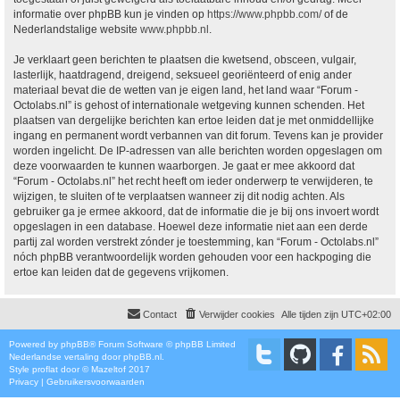
informatie over phpBB kun je vinden op
https://www.phpbb.com/
of de
Nederlandstalige website
www.phpbb.nl
.
Je verklaart geen berichten te plaatsen die kwetsend, obsceen, vulgair,
lasterlijk, haatdragend, dreigend, seksueel georiënteerd of enig ander
materiaal bevat die de wetten van je eigen land, het land waar “Forum -
Octolabs.nl” is gehost of internationale wetgeving kunnen schenden. Het
plaatsen van dergelijke berichten kan ertoe leiden dat je met onmiddellijke
ingang en permanent wordt verbannen van dit forum. Tevens kan je provider
worden ingelicht. De IP-adressen van alle berichten worden opgeslagen om
deze voorwaarden te kunnen waarborgen. Je gaat er mee akkoord dat
“Forum - Octolabs.nl” het recht heeft om ieder onderwerp te verwijderen, te
wijzigen, te sluiten of te verplaatsen wanneer zij dit nodig achten. Als
gebruiker ga je ermee akkoord, dat de informatie die je bij ons invoert wordt
opgeslagen in een database. Hoewel deze informatie niet aan een derde
partij zal worden verstrekt zónder je toestemming, kan “Forum - Octolabs.nl”
nóch phpBB verantwoordelijk worden gehouden voor een hackpoging die
ertoe kan leiden dat de gegevens vrijkomen.
Contact
Verwijder cookies
Alle tijden zijn
UTC+02:00
Powered by
phpBB
® Forum Software © phpBB Limited
Nederlandse vertaling door
phpBB.nl
.
Style
proflat
door ©
Mazeltof
2017
Privacy
|
Gebruikersvoorwaarden