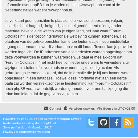
informatie over phpBB kun je vinden op
https://www.phpbb.com/
of de
Nederlandstalige website
www.phpbb.nl
.
Je verklaart geen berichten te plaatsen die kwetsend, obsceen, vulgair,
lasterlijk, haatdragend, dreigend, seksueel georiënteerd of enig ander
materiaal bevat die de wetten van je eigen land, het land waar “Forum -
Octolabs.nl” is gehost of internationale wetgeving kunnen schenden. Het
plaatsen van dergelijke berichten kan ertoe leiden dat je met onmiddellijke
ingang en permanent wordt verbannen van dit forum. Tevens kan je provider
worden ingelicht. De IP-adressen van alle berichten worden opgeslagen om
deze voorwaarden te kunnen waarborgen. Je gaat er mee akkoord dat
“Forum - Octolabs.nl” het recht heeft om ieder onderwerp te verwijderen, te
wijzigen, te sluiten of te verplaatsen wanneer zij dit nodig achten. Als
gebruiker ga je ermee akkoord, dat de informatie die je bij ons invoert wordt
opgeslagen in een database. Hoewel deze informatie niet aan een derde
partij zal worden verstrekt zónder je toestemming, kan “Forum - Octolabs.nl”
nóch phpBB verantwoordelijk worden gehouden voor een hackpoging die
ertoe kan leiden dat de gegevens vrijkomen.
Contact
Verwijder cookies
Alle tijden zijn
UTC+02:00
Powered by
phpBB
® Forum Software © phpBB Limited
Nederlandse vertaling door
phpBB.nl
.
Style
proflat
door ©
Mazeltof
2017
Privacy
|
Gebruikersvoorwaarden