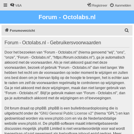
V&A
Registreer
Aanmelden
Forum - Octolabs.nl
Z
Forumoverzicht
o
Forum - Octolabs.nl - Gebruikersvoorwaarden
e
k
Door het bezoeken van “Forum - Octolabs.nl” (hierna genoemd “wij”, “ons”,
“onze”, “Forum - Octolabs.nl”, “https://forum.octolabs.nl”), ga je automatisch
akkoord met de voorwaarden. Als je niet akkoord gaat met deze
voorwaarden, bezoek of gebruik “Forum - Octolabs.nl” dan niet langer. We
hebben het recht om de voorwaarden op ieder moment te wijzigen en zullen
ons best doen om je hiervan tijdig op de hoogte te brengen, het is echter aan
te raden om zelf de voorwaarden regelmatig te controleren op wijzigingen.
Ga je niet akkoord met deze wijzigingen, maak dan niet langer gebruik van
“Forum - Octolabs.nl”. Blijf je gebruik maken van “Forum - Octolabs.nl”, dan
ga je automatisch akkoord met de wijzigingen en of toevoegingen.
Dit forum draait op phpBB. phpBB is een bulletinboardoplossing die is
uitgebracht onder de “
GNU General Public License v2
” (hierna “GPL”) en kan
gedownload worden via
www.phpbb.com
en via de Nederlandstalige
website
www.phpbb.nl
. De phpBB-software maakt internetgebaseerde
discussies mogelijk. phpBB Limited is niet verantwoordelijk voor wat wordt
toegestaan of juist geweigerd als toelaatbare inhoud en/of gedrag. Meer