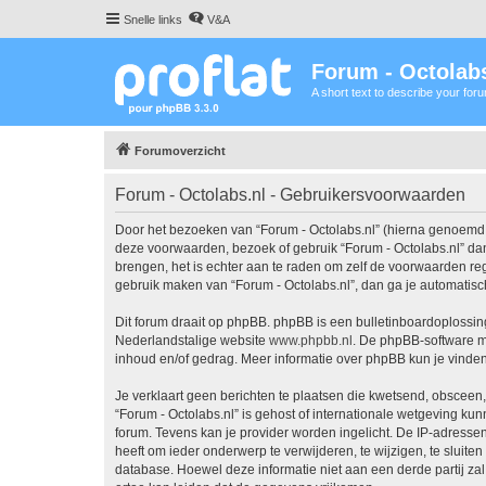
Snelle links
V&A
Forum - Octolabs
A short text to describe your for
Forumoverzicht
Forum - Octolabs.nl - Gebruikersvoorwaarden
Door het bezoeken van “Forum - Octolabs.nl” (hierna genoemd “wi
deze voorwaarden, bezoek of gebruik “Forum - Octolabs.nl” dan
brengen, het is echter aan te raden om zelf de voorwaarden rege
gebruik maken van “Forum - Octolabs.nl”, dan ga je automatisc
Dit forum draait op phpBB. phpBB is een bulletinboardoplossing
Nederlandstalige website
www.phpbb.nl
. De phpBB-software ma
inhoud en/of gedrag. Meer informatie over phpBB kun je vinde
Je verklaart geen berichten te plaatsen die kwetsend, obsceen, 
“Forum - Octolabs.nl” is gehost of internationale wetgeving ku
forum. Tevens kan je provider worden ingelicht. De IP-adress
heeft om ieder onderwerp te verwijderen, te wijzigen, te sluiten
database. Hoewel deze informatie niet aan een derde partij z