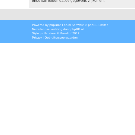
ertoe kan leiden dat de gegevens vrijkomen.
Powered by
phpBB
® Forum Software © phpBB Limited
Nederlandse vertaling door
phpBB.nl
.
Style
proflat
door ©
Mazeltof
2017
Privacy
|
Gebruikersvoorwaarden