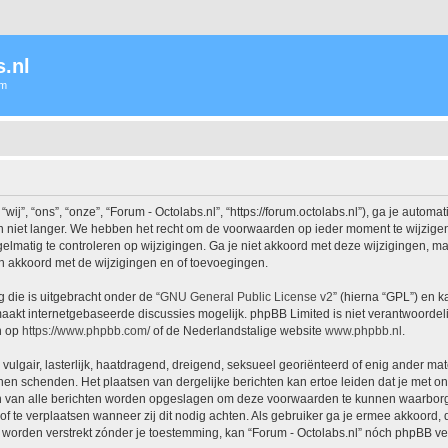
.nl
um
j”, “ons”, “onze”, “Forum - Octolabs.nl”, “https://forum.octolabs.nl”), ga je autom
 niet langer. We hebben het recht om de voorwaarden op ieder moment te wijzigen 
lmatig te controleren op wijzigingen. Ga je niet akkoord met deze wijzigingen, maak
h akkoord met de wijzigingen en of toevoegingen.
 die is uitgebracht onder de “
GNU General Public License v2
” (hierna “GPL”) en
akt internetgebaseerde discussies mogelijk. phpBB Limited is niet verantwoordelij
n op
https://www.phpbb.com/
of de Nederlandstalige website
www.phpbb.nl
.
vulgair, lasterlijk, haatdragend, dreigend, seksueel georiënteerd of enig ander mat
nnen schenden. Het plaatsen van dergelijke berichten kan ertoe leiden dat je met 
en van alle berichten worden opgeslagen om deze voorwaarden te kunnen waarborgen
 of te verplaatsen wanneer zij dit nodig achten. Als gebruiker ga je ermee akkoord, 
al worden verstrekt zónder je toestemming, kan “Forum - Octolabs.nl” nóch phpBB