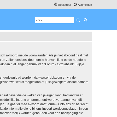
Registreer
Aanmelden
Zoek
Uitgebreid zoeken
atisch akkoord met de voorwaarden. Als je niet akkoord gaat met
en zullen ons best doen om je hiervan tijdig op de hoogte te
 dan niet langer gebruik van “Forum - Octolabs.nl”. Blijf je
 kan gedownload worden via
www.phpbb.com
en via de
k voor wat wordt toegestaan of juist geweigerd als toelaatbare
eriaal bevat die de wetten van je eigen land, het land waar
onmiddellijke ingang en permanent wordt verbannen van dit
. Je gaat er mee akkoord dat “Forum - Octolabs.nl” het recht
dat de informatie die je bij ons invoert wordt opgeslagen in een
 verantwoordelijk worden gehouden voor een hackpoging die