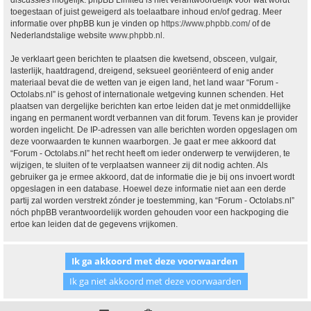
discussies mogelijk. phpBB Limited is niet verantwoordelijk voor wat wordt
toegestaan of juist geweigerd als toelaatbare inhoud en/of gedrag. Meer
informatie over phpBB kun je vinden op
https://www.phpbb.com/
of de
Nederlandstalige website
www.phpbb.nl
.
Je verklaart geen berichten te plaatsen die kwetsend, obsceen, vulgair,
lasterlijk, haatdragend, dreigend, seksueel georiënteerd of enig ander
materiaal bevat die de wetten van je eigen land, het land waar “Forum -
Octolabs.nl” is gehost of internationale wetgeving kunnen schenden. Het
plaatsen van dergelijke berichten kan ertoe leiden dat je met onmiddellijke
ingang en permanent wordt verbannen van dit forum. Tevens kan je provider
worden ingelicht. De IP-adressen van alle berichten worden opgeslagen om
deze voorwaarden te kunnen waarborgen. Je gaat er mee akkoord dat
“Forum - Octolabs.nl” het recht heeft om ieder onderwerp te verwijderen, te
wijzigen, te sluiten of te verplaatsen wanneer zij dit nodig achten. Als
gebruiker ga je ermee akkoord, dat de informatie die je bij ons invoert wordt
opgeslagen in een database. Hoewel deze informatie niet aan een derde
partij zal worden verstrekt zónder je toestemming, kan “Forum - Octolabs.nl”
nóch phpBB verantwoordelijk worden gehouden voor een hackpoging die
ertoe kan leiden dat de gegevens vrijkomen.