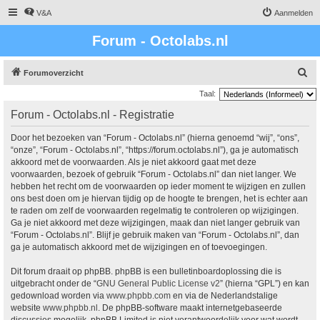
V&A
Aanmelden
Forum - Octolabs.nl
Z
Forumoverzicht
o
Taal:
e
Forum - Octolabs.nl - Registratie
k
Door het bezoeken van “Forum - Octolabs.nl” (hierna genoemd “wij”, “ons”,
“onze”, “Forum - Octolabs.nl”, “https://forum.octolabs.nl”), ga je automatisch
akkoord met de voorwaarden. Als je niet akkoord gaat met deze
voorwaarden, bezoek of gebruik “Forum - Octolabs.nl” dan niet langer. We
hebben het recht om de voorwaarden op ieder moment te wijzigen en zullen
ons best doen om je hiervan tijdig op de hoogte te brengen, het is echter aan
te raden om zelf de voorwaarden regelmatig te controleren op wijzigingen.
Ga je niet akkoord met deze wijzigingen, maak dan niet langer gebruik van
“Forum - Octolabs.nl”. Blijf je gebruik maken van “Forum - Octolabs.nl”, dan
ga je automatisch akkoord met de wijzigingen en of toevoegingen.
Dit forum draait op phpBB. phpBB is een bulletinboardoplossing die is
uitgebracht onder de “
GNU General Public License v2
” (hierna “GPL”) en kan
gedownload worden via
www.phpbb.com
en via de Nederlandstalige
website
www.phpbb.nl
. De phpBB-software maakt internetgebaseerde