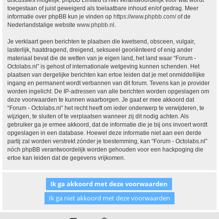
discussies mogelijk. phpBB Limited is niet verantwoordelijk voor wat wordt
toegestaan of juist geweigerd als toelaatbare inhoud en/of gedrag. Meer
informatie over phpBB kun je vinden op
https://www.phpbb.com/
of de
Nederlandstalige website
www.phpbb.nl
.
Je verklaart geen berichten te plaatsen die kwetsend, obsceen, vulgair,
lasterlijk, haatdragend, dreigend, seksueel georiënteerd of enig ander
materiaal bevat die de wetten van je eigen land, het land waar “Forum -
Octolabs.nl” is gehost of internationale wetgeving kunnen schenden. Het
plaatsen van dergelijke berichten kan ertoe leiden dat je met onmiddellijke
ingang en permanent wordt verbannen van dit forum. Tevens kan je provider
worden ingelicht. De IP-adressen van alle berichten worden opgeslagen om
deze voorwaarden te kunnen waarborgen. Je gaat er mee akkoord dat
“Forum - Octolabs.nl” het recht heeft om ieder onderwerp te verwijderen, te
wijzigen, te sluiten of te verplaatsen wanneer zij dit nodig achten. Als
gebruiker ga je ermee akkoord, dat de informatie die je bij ons invoert wordt
opgeslagen in een database. Hoewel deze informatie niet aan een derde
partij zal worden verstrekt zónder je toestemming, kan “Forum - Octolabs.nl”
nóch phpBB verantwoordelijk worden gehouden voor een hackpoging die
ertoe kan leiden dat de gegevens vrijkomen.