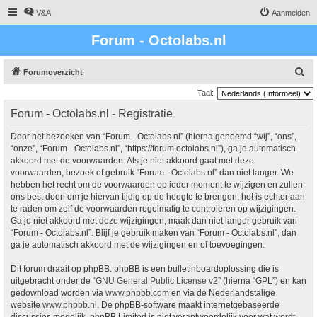
V&A
Aanmelden
Forum - Octolabs.nl
Z
Forumoverzicht
o
Taal:
e
Forum - Octolabs.nl - Registratie
k
Door het bezoeken van “Forum - Octolabs.nl” (hierna genoemd “wij”, “ons”,
“onze”, “Forum - Octolabs.nl”, “https://forum.octolabs.nl”), ga je automatisch
akkoord met de voorwaarden. Als je niet akkoord gaat met deze
voorwaarden, bezoek of gebruik “Forum - Octolabs.nl” dan niet langer. We
hebben het recht om de voorwaarden op ieder moment te wijzigen en zullen
ons best doen om je hiervan tijdig op de hoogte te brengen, het is echter aan
te raden om zelf de voorwaarden regelmatig te controleren op wijzigingen.
Ga je niet akkoord met deze wijzigingen, maak dan niet langer gebruik van
“Forum - Octolabs.nl”. Blijf je gebruik maken van “Forum - Octolabs.nl”, dan
ga je automatisch akkoord met de wijzigingen en of toevoegingen.
Dit forum draait op phpBB. phpBB is een bulletinboardoplossing die is
uitgebracht onder de “
GNU General Public License v2
” (hierna “GPL”) en kan
gedownload worden via
www.phpbb.com
en via de Nederlandstalige
website
www.phpbb.nl
. De phpBB-software maakt internetgebaseerde