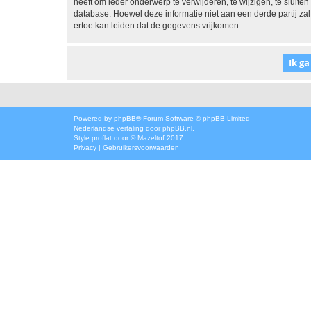
heeft om ieder onderwerp te verwijderen, te wijzigen, te sluiten
database. Hoewel deze informatie niet aan een derde partij z
ertoe kan leiden dat de gegevens vrijkomen.
Powered by
phpBB
® Forum Software © phpBB Limited
Nederlandse vertaling door
phpBB.nl
.
Style
proflat
door ©
Mazeltof
2017
Privacy
|
Gebruikersvoorwaarden