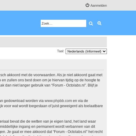
Aanmelden
Zoek
Uitgebreid zoeken
Taal:
atisch akkoord met de voorwaarden. Als je niet akkoord gaat met
en zullen ons best doen om je hiervan tijdig op de hoogte te
 dan niet langer gebruik van “Forum - Octolabs.nl”. Blijf je
 kan gedownload worden via
www.phpbb.com
en via de
k voor wat wordt toegestaan of juist geweigerd als toelaatbare
eriaal bevat die de wetten van je eigen land, het land waar
onmiddellijke ingang en permanent wordt verbannen van dit
. Je gaat er mee akkoord dat “Forum - Octolabs.nl” het recht