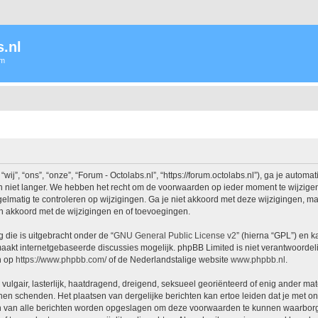
.nl
um
j”, “ons”, “onze”, “Forum - Octolabs.nl”, “https://forum.octolabs.nl”), ga je autom
 niet langer. We hebben het recht om de voorwaarden op ieder moment te wijzigen 
lmatig te controleren op wijzigingen. Ga je niet akkoord met deze wijzigingen, maak
h akkoord met de wijzigingen en of toevoegingen.
 die is uitgebracht onder de “
GNU General Public License v2
” (hierna “GPL”) en
akt internetgebaseerde discussies mogelijk. phpBB Limited is niet verantwoordelij
n op
https://www.phpbb.com/
of de Nederlandstalige website
www.phpbb.nl
.
vulgair, lasterlijk, haatdragend, dreigend, seksueel georiënteerd of enig ander mat
nnen schenden. Het plaatsen van dergelijke berichten kan ertoe leiden dat je met 
en van alle berichten worden opgeslagen om deze voorwaarden te kunnen waarborgen