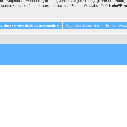
 of te verplaatsen wanneer zij dit nodig achten. Als gebruiker ga je ermee akkoord, 
al worden verstrekt zónder je toestemming, kan “Forum - Octolabs.nl” nóch phpBB