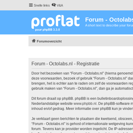
Snelle links
V&A
Forum - Octolabs
A short text to describe your for
Forumoverzicht
Forum - Octolabs.nl - Registratie
Door het bezoeken van “Forum - Octolabs.nl” (hierna genoemd “wi
deze voorwaarden, bezoek of gebruik “Forum - Octolabs.nl” dan
brengen, het is echter aan te raden om zelf de voorwaarden rege
gebruik maken van “Forum - Octolabs.nl”, dan ga je automatisc
Dit forum draait op phpBB. phpBB is een bulletinboardoplossing
Nederlandstalige website
www.phpbb.nl
. De phpBB-software ma
inhoud en/of gedrag. Meer informatie over phpBB kun je vinde
Je verklaart geen berichten te plaatsen die kwetsend, obsceen, 
“Forum - Octolabs.nl” is gehost of internationale wetgeving ku
forum. Tevens kan je provider worden ingelicht. De IP-adress