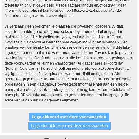
discussies mogelijk. phpBB Limited is niet verantwoordelijk voor wat wordt
toegestaan of juist geweigerd als toelaatbare inhoud en/of gedrag. Meer
informatie over phpBB kun je vinden op
https://www.phpbb.com/
of de
Nederlandstalige website
www.phpbb.nl
.
Je verklaart geen berichten te plaatsen die kwetsend, obsceen, vulgair,
lasterlijk, haatdragend, dreigend, seksueel georiënteerd of enig ander
materiaal bevat die de wetten van je eigen land, het land waar “Forum -
Octolabs.nl” is gehost of internationale wetgeving kunnen schenden. Het
plaatsen van dergelijke berichten kan ertoe leiden dat je met onmiddellijke
ingang en permanent wordt verbannen van dit forum. Tevens kan je provider
worden ingelicht. De IP-adressen van alle berichten worden opgeslagen om
deze voorwaarden te kunnen waarborgen. Je gaat er mee akkoord dat
“Forum - Octolabs.nl” het recht heeft om ieder onderwerp te verwijderen, te
wijzigen, te sluiten of te verplaatsen wanneer zij dit nodig achten. Als
gebruiker ga je ermee akkoord, dat de informatie die je bij ons invoert wordt
opgeslagen in een database. Hoewel deze informatie niet aan een derde
partij zal worden verstrekt zónder je toestemming, kan “Forum - Octolabs.nl”
nóch phpBB verantwoordelijk worden gehouden voor een hackpoging die
ertoe kan leiden dat de gegevens vrijkomen.