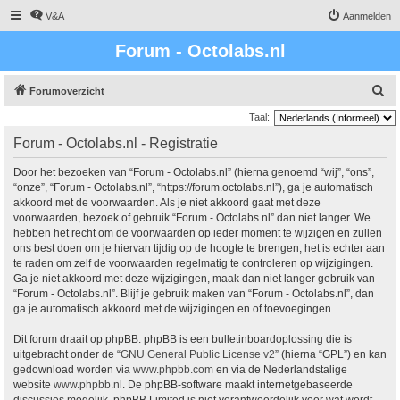
V&A
Aanmelden
Forum - Octolabs.nl
Z
Forumoverzicht
o
Taal:
e
Forum - Octolabs.nl - Registratie
k
Door het bezoeken van “Forum - Octolabs.nl” (hierna genoemd “wij”, “ons”,
“onze”, “Forum - Octolabs.nl”, “https://forum.octolabs.nl”), ga je automatisch
akkoord met de voorwaarden. Als je niet akkoord gaat met deze
voorwaarden, bezoek of gebruik “Forum - Octolabs.nl” dan niet langer. We
hebben het recht om de voorwaarden op ieder moment te wijzigen en zullen
ons best doen om je hiervan tijdig op de hoogte te brengen, het is echter aan
te raden om zelf de voorwaarden regelmatig te controleren op wijzigingen.
Ga je niet akkoord met deze wijzigingen, maak dan niet langer gebruik van
“Forum - Octolabs.nl”. Blijf je gebruik maken van “Forum - Octolabs.nl”, dan
ga je automatisch akkoord met de wijzigingen en of toevoegingen.
Dit forum draait op phpBB. phpBB is een bulletinboardoplossing die is
uitgebracht onder de “
GNU General Public License v2
” (hierna “GPL”) en kan
gedownload worden via
www.phpbb.com
en via de Nederlandstalige
website
www.phpbb.nl
. De phpBB-software maakt internetgebaseerde