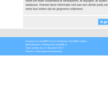
heeft om ieder onderwerp te verwijderen, te wijzigen, te sluiten
database. Hoewel deze informatie niet aan een derde partij z
ertoe kan leiden dat de gegevens vrijkomen.
Powered by
phpBB
® Forum Software © phpBB Limited
Nederlandse vertaling door
phpBB.nl
.
Style
proflat
door ©
Mazeltof
2017
Privacy
|
Gebruikersvoorwaarden