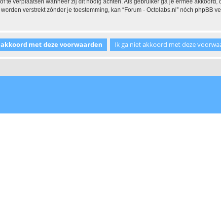
 of te verplaatsen wanneer zij dit nodig achten. Als gebruiker ga je ermee akkoord, 
al worden verstrekt zónder je toestemming, kan “Forum - Octolabs.nl” nóch phpBB