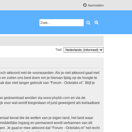
Aanmelden
Zoek
Uitgebreid zoeken
Taal:
atisch akkoord met de voorwaarden. Als je niet akkoord gaat met
en zullen ons best doen om je hiervan tijdig op de hoogte te
 dan niet langer gebruik van “Forum - Octolabs.nl”. Blijf je
 kan gedownload worden via
www.phpbb.com
en via de
k voor wat wordt toegestaan of juist geweigerd als toelaatbare
eriaal bevat die de wetten van je eigen land, het land waar
onmiddellijke ingang en permanent wordt verbannen van dit
. Je gaat er mee akkoord dat “Forum - Octolabs.nl” het recht