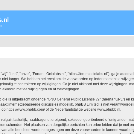
.nl
um
j”, “ons”, “onze”, “Forum - Octolabs.nl”, “https://forum.octolabs.nl”), ga je autom
 niet langer. We hebben het recht om de voorwaarden op ieder moment te wijzigen 
lmatig te controleren op wijzigingen. Ga je niet akkoord met deze wijzigingen, maak
h akkoord met de wijzigingen en of toevoegingen.
 die is uitgebracht onder de “
GNU General Public License v2
” (hierna “GPL”) en
akt internetgebaseerde discussies mogelijk. phpBB Limited is niet verantwoordelij
n op
https://www.phpbb.com/
of de Nederlandstalige website
www.phpbb.nl
.
vulgair, lasterlijk, haatdragend, dreigend, seksueel georiënteerd of enig ander mat
nnen schenden. Het plaatsen van dergelijke berichten kan ertoe leiden dat je met 
en van alle berichten worden opgeslagen om deze voorwaarden te kunnen waarborgen