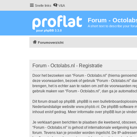
Snelle links
V&A
Forum - Octolabs
A short text to describe your for
Forumoverzicht
Forum - Octolabs.nl - Registratie
Door het bezoeken van “Forum - Octolabs.nl” (hierna genoemd “wi
deze voorwaarden, bezoek of gebruik “Forum - Octolabs.nl” dan
brengen, het is echter aan te raden om zelf de voorwaarden rege
gebruik maken van “Forum - Octolabs.nl”, dan ga je automatisc
Dit forum draait op phpBB. phpBB is een bulletinboardoplossing
Nederlandstalige website
www.phpbb.nl
. De phpBB-software ma
inhoud en/of gedrag. Meer informatie over phpBB kun je vinde
Je verklaart geen berichten te plaatsen die kwetsend, obsceen, 
“Forum - Octolabs.nl” is gehost of internationale wetgeving ku
forum. Tevens kan je provider worden ingelicht. De IP-adress