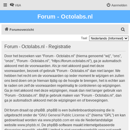
V&A
Aanmelden
Forum - Octolabs.nl
Z
Forumoverzicht
o
Taal:
e
Forum - Octolabs.nl - Registratie
k
Door het bezoeken van “Forum - Octolabs.nl” (hierna genoemd “wij”, “ons”,
“onze”, “Forum - Octolabs.nl”, “https://forum.octolabs.nl”), ga je automatisch
akkoord met de voorwaarden. Als je niet akkoord gaat met deze
voorwaarden, bezoek of gebruik “Forum - Octolabs.nl” dan niet langer. We
hebben het recht om de voorwaarden op ieder moment te wijzigen en zullen
ons best doen om je hiervan tijdig op de hoogte te brengen, het is echter aan
te raden om zelf de voorwaarden regelmatig te controleren op wijzigingen.
Ga je niet akkoord met deze wijzigingen, maak dan niet langer gebruik van
“Forum - Octolabs.nl”. Blijf je gebruik maken van “Forum - Octolabs.nl”, dan
ga je automatisch akkoord met de wijzigingen en of toevoegingen.
Dit forum draait op phpBB. phpBB is een bulletinboardoplossing die is
uitgebracht onder de “
GNU General Public License v2
” (hierna “GPL”) en kan
gedownload worden via
www.phpbb.com
en via de Nederlandstalige
website
www.phpbb.nl
. De phpBB-software maakt internetgebaseerde