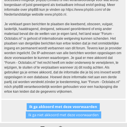
discussies mogelijk. phpBB Limited is niet verantwoordelijk voor wat wordt
toegestaan of juist geweigerd als toelaatbare inhoud en/of gedrag. Meer
informatie over phpBB kun je vinden op
https://www.phpbb.com/
of de
Nederlandstalige website
www.phpbb.nl
.
Je verklaart geen berichten te plaatsen die kwetsend, obsceen, vulgair,
lasterlijk, haatdragend, dreigend, seksueel georiënteerd of enig ander
materiaal bevat die de wetten van je eigen land, het land waar “Forum -
Octolabs.nl” is gehost of internationale wetgeving kunnen schenden. Het
plaatsen van dergelijke berichten kan ertoe leiden dat je met onmiddellijke
ingang en permanent wordt verbannen van dit forum. Tevens kan je provider
worden ingelicht. De IP-adressen van alle berichten worden opgeslagen om
deze voorwaarden te kunnen waarborgen. Je gaat er mee akkoord dat
“Forum - Octolabs.nl” het recht heeft om ieder onderwerp te verwijderen, te
wijzigen, te sluiten of te verplaatsen wanneer zij dit nodig achten. Als
gebruiker ga je ermee akkoord, dat de informatie die je bij ons invoert wordt
opgeslagen in een database. Hoewel deze informatie niet aan een derde
partij zal worden verstrekt zónder je toestemming, kan “Forum - Octolabs.nl”
nóch phpBB verantwoordelijk worden gehouden voor een hackpoging die
ertoe kan leiden dat de gegevens vrijkomen.