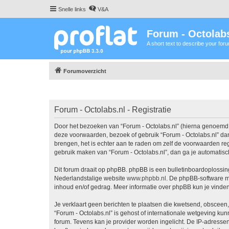
Snelle links
V&A
Forum - Octolabs
A short text to describe your for
Forumoverzicht
Forum - Octolabs.nl - Registratie
Door het bezoeken van “Forum - Octolabs.nl” (hierna genoemd “wi
deze voorwaarden, bezoek of gebruik “Forum - Octolabs.nl” dan
brengen, het is echter aan te raden om zelf de voorwaarden rege
gebruik maken van “Forum - Octolabs.nl”, dan ga je automatisc
Dit forum draait op phpBB. phpBB is een bulletinboardoplossing
Nederlandstalige website
www.phpbb.nl
. De phpBB-software ma
inhoud en/of gedrag. Meer informatie over phpBB kun je vinde
Je verklaart geen berichten te plaatsen die kwetsend, obsceen, 
“Forum - Octolabs.nl” is gehost of internationale wetgeving ku
forum. Tevens kan je provider worden ingelicht. De IP-adress