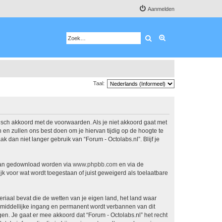
Aanmelden
Zoek
Uitgebreid zoeken
Taal:
atisch akkoord met de voorwaarden. Als je niet akkoord gaat met
en zullen ons best doen om je hiervan tijdig op de hoogte te
 dan niet langer gebruik van “Forum - Octolabs.nl”. Blijf je
 kan gedownload worden via
www.phpbb.com
en via de
k voor wat wordt toegestaan of juist geweigerd als toelaatbare
eriaal bevat die de wetten van je eigen land, het land waar
onmiddellijke ingang en permanent wordt verbannen van dit
. Je gaat er mee akkoord dat “Forum - Octolabs.nl” het recht