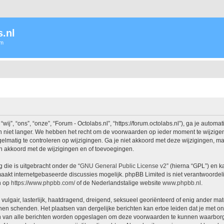
.nl
um
j”, “ons”, “onze”, “Forum - Octolabs.nl”, “https://forum.octolabs.nl”), ga je autom
 niet langer. We hebben het recht om de voorwaarden op ieder moment te wijzigen 
lmatig te controleren op wijzigingen. Ga je niet akkoord met deze wijzigingen, maak
h akkoord met de wijzigingen en of toevoegingen.
 die is uitgebracht onder de “
GNU General Public License v2
” (hierna “GPL”) en
akt internetgebaseerde discussies mogelijk. phpBB Limited is niet verantwoordelij
n op
https://www.phpbb.com/
of de Nederlandstalige website
www.phpbb.nl
.
vulgair, lasterlijk, haatdragend, dreigend, seksueel georiënteerd of enig ander mat
nnen schenden. Het plaatsen van dergelijke berichten kan ertoe leiden dat je met 
en van alle berichten worden opgeslagen om deze voorwaarden te kunnen waarborgen