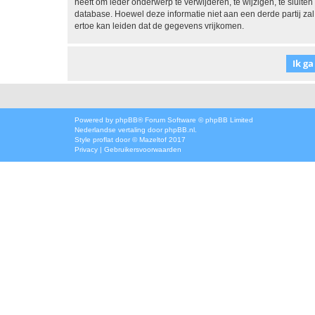
heeft om ieder onderwerp te verwijderen, te wijzigen, te sluiten
database. Hoewel deze informatie niet aan een derde partij z
ertoe kan leiden dat de gegevens vrijkomen.
Powered by
phpBB
® Forum Software © phpBB Limited
Nederlandse vertaling door
phpBB.nl
.
Style
proflat
door ©
Mazeltof
2017
Privacy
|
Gebruikersvoorwaarden