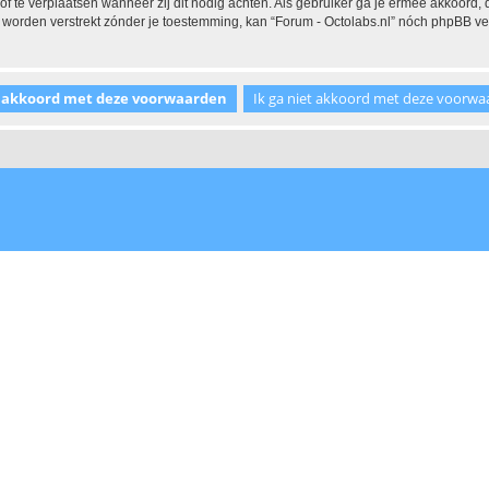
 of te verplaatsen wanneer zij dit nodig achten. Als gebruiker ga je ermee akkoord, 
al worden verstrekt zónder je toestemming, kan “Forum - Octolabs.nl” nóch phpBB