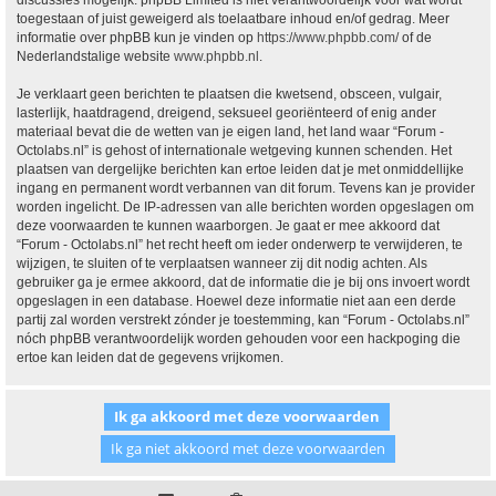
discussies mogelijk. phpBB Limited is niet verantwoordelijk voor wat wordt
toegestaan of juist geweigerd als toelaatbare inhoud en/of gedrag. Meer
informatie over phpBB kun je vinden op
https://www.phpbb.com/
of de
Nederlandstalige website
www.phpbb.nl
.
Je verklaart geen berichten te plaatsen die kwetsend, obsceen, vulgair,
lasterlijk, haatdragend, dreigend, seksueel georiënteerd of enig ander
materiaal bevat die de wetten van je eigen land, het land waar “Forum -
Octolabs.nl” is gehost of internationale wetgeving kunnen schenden. Het
plaatsen van dergelijke berichten kan ertoe leiden dat je met onmiddellijke
ingang en permanent wordt verbannen van dit forum. Tevens kan je provider
worden ingelicht. De IP-adressen van alle berichten worden opgeslagen om
deze voorwaarden te kunnen waarborgen. Je gaat er mee akkoord dat
“Forum - Octolabs.nl” het recht heeft om ieder onderwerp te verwijderen, te
wijzigen, te sluiten of te verplaatsen wanneer zij dit nodig achten. Als
gebruiker ga je ermee akkoord, dat de informatie die je bij ons invoert wordt
opgeslagen in een database. Hoewel deze informatie niet aan een derde
partij zal worden verstrekt zónder je toestemming, kan “Forum - Octolabs.nl”
nóch phpBB verantwoordelijk worden gehouden voor een hackpoging die
ertoe kan leiden dat de gegevens vrijkomen.