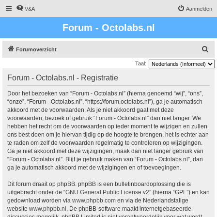
V&A
Aanmelden
Forum - Octolabs.nl
Z
Forumoverzicht
o
Taal:
e
Forum - Octolabs.nl - Registratie
k
Door het bezoeken van “Forum - Octolabs.nl” (hierna genoemd “wij”, “ons”,
“onze”, “Forum - Octolabs.nl”, “https://forum.octolabs.nl”), ga je automatisch
akkoord met de voorwaarden. Als je niet akkoord gaat met deze
voorwaarden, bezoek of gebruik “Forum - Octolabs.nl” dan niet langer. We
hebben het recht om de voorwaarden op ieder moment te wijzigen en zullen
ons best doen om je hiervan tijdig op de hoogte te brengen, het is echter aan
te raden om zelf de voorwaarden regelmatig te controleren op wijzigingen.
Ga je niet akkoord met deze wijzigingen, maak dan niet langer gebruik van
“Forum - Octolabs.nl”. Blijf je gebruik maken van “Forum - Octolabs.nl”, dan
ga je automatisch akkoord met de wijzigingen en of toevoegingen.
Dit forum draait op phpBB. phpBB is een bulletinboardoplossing die is
uitgebracht onder de “
GNU General Public License v2
” (hierna “GPL”) en kan
gedownload worden via
www.phpbb.com
en via de Nederlandstalige
website
www.phpbb.nl
. De phpBB-software maakt internetgebaseerde