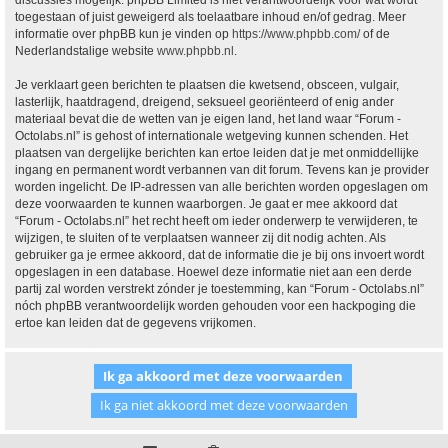
discussies mogelijk. phpBB Limited is niet verantwoordelijk voor wat wordt
toegestaan of juist geweigerd als toelaatbare inhoud en/of gedrag. Meer
informatie over phpBB kun je vinden op
https://www.phpbb.com/
of de
Nederlandstalige website
www.phpbb.nl
.
Je verklaart geen berichten te plaatsen die kwetsend, obsceen, vulgair,
lasterlijk, haatdragend, dreigend, seksueel georiënteerd of enig ander
materiaal bevat die de wetten van je eigen land, het land waar “Forum -
Octolabs.nl” is gehost of internationale wetgeving kunnen schenden. Het
plaatsen van dergelijke berichten kan ertoe leiden dat je met onmiddellijke
ingang en permanent wordt verbannen van dit forum. Tevens kan je provider
worden ingelicht. De IP-adressen van alle berichten worden opgeslagen om
deze voorwaarden te kunnen waarborgen. Je gaat er mee akkoord dat
“Forum - Octolabs.nl” het recht heeft om ieder onderwerp te verwijderen, te
wijzigen, te sluiten of te verplaatsen wanneer zij dit nodig achten. Als
gebruiker ga je ermee akkoord, dat de informatie die je bij ons invoert wordt
opgeslagen in een database. Hoewel deze informatie niet aan een derde
partij zal worden verstrekt zónder je toestemming, kan “Forum - Octolabs.nl”
nóch phpBB verantwoordelijk worden gehouden voor een hackpoging die
ertoe kan leiden dat de gegevens vrijkomen.