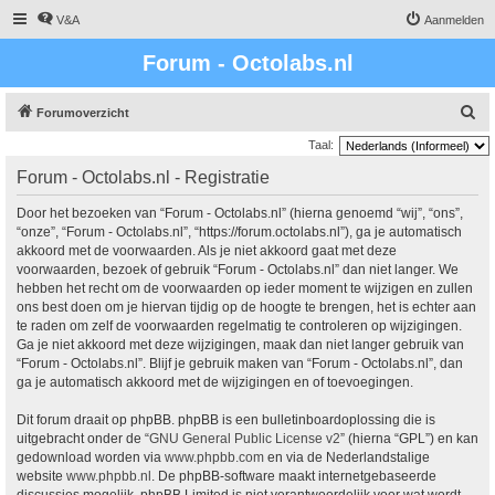
V&A
Aanmelden
Forum - Octolabs.nl
Z
Forumoverzicht
o
Taal:
e
Forum - Octolabs.nl - Registratie
k
Door het bezoeken van “Forum - Octolabs.nl” (hierna genoemd “wij”, “ons”,
“onze”, “Forum - Octolabs.nl”, “https://forum.octolabs.nl”), ga je automatisch
akkoord met de voorwaarden. Als je niet akkoord gaat met deze
voorwaarden, bezoek of gebruik “Forum - Octolabs.nl” dan niet langer. We
hebben het recht om de voorwaarden op ieder moment te wijzigen en zullen
ons best doen om je hiervan tijdig op de hoogte te brengen, het is echter aan
te raden om zelf de voorwaarden regelmatig te controleren op wijzigingen.
Ga je niet akkoord met deze wijzigingen, maak dan niet langer gebruik van
“Forum - Octolabs.nl”. Blijf je gebruik maken van “Forum - Octolabs.nl”, dan
ga je automatisch akkoord met de wijzigingen en of toevoegingen.
Dit forum draait op phpBB. phpBB is een bulletinboardoplossing die is
uitgebracht onder de “
GNU General Public License v2
” (hierna “GPL”) en kan
gedownload worden via
www.phpbb.com
en via de Nederlandstalige
website
www.phpbb.nl
. De phpBB-software maakt internetgebaseerde