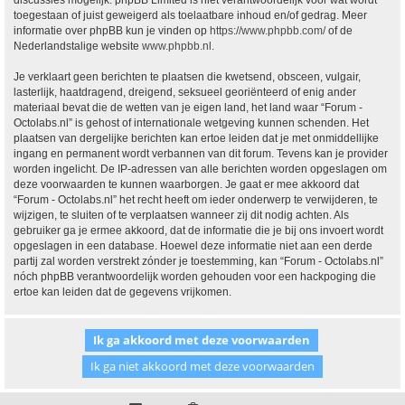
discussies mogelijk. phpBB Limited is niet verantwoordelijk voor wat wordt
toegestaan of juist geweigerd als toelaatbare inhoud en/of gedrag. Meer
informatie over phpBB kun je vinden op
https://www.phpbb.com/
of de
Nederlandstalige website
www.phpbb.nl
.
Je verklaart geen berichten te plaatsen die kwetsend, obsceen, vulgair,
lasterlijk, haatdragend, dreigend, seksueel georiënteerd of enig ander
materiaal bevat die de wetten van je eigen land, het land waar “Forum -
Octolabs.nl” is gehost of internationale wetgeving kunnen schenden. Het
plaatsen van dergelijke berichten kan ertoe leiden dat je met onmiddellijke
ingang en permanent wordt verbannen van dit forum. Tevens kan je provider
worden ingelicht. De IP-adressen van alle berichten worden opgeslagen om
deze voorwaarden te kunnen waarborgen. Je gaat er mee akkoord dat
“Forum - Octolabs.nl” het recht heeft om ieder onderwerp te verwijderen, te
wijzigen, te sluiten of te verplaatsen wanneer zij dit nodig achten. Als
gebruiker ga je ermee akkoord, dat de informatie die je bij ons invoert wordt
opgeslagen in een database. Hoewel deze informatie niet aan een derde
partij zal worden verstrekt zónder je toestemming, kan “Forum - Octolabs.nl”
nóch phpBB verantwoordelijk worden gehouden voor een hackpoging die
ertoe kan leiden dat de gegevens vrijkomen.