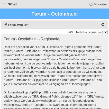
V&A
Aanmelden
Forum - Octolabs.nl
Z
Forumoverzicht
o
Taal:
e
Forum - Octolabs.nl - Registratie
k
Door het bezoeken van “Forum - Octolabs.nl” (hierna genoemd “wij”, “ons”,
“onze”, “Forum - Octolabs.nl”, “https://forum.octolabs.nl”), ga je automatisch
akkoord met de voorwaarden. Als je niet akkoord gaat met deze
voorwaarden, bezoek of gebruik “Forum - Octolabs.nl” dan niet langer. We
hebben het recht om de voorwaarden op ieder moment te wijzigen en zullen
ons best doen om je hiervan tijdig op de hoogte te brengen, het is echter aan
te raden om zelf de voorwaarden regelmatig te controleren op wijzigingen.
Ga je niet akkoord met deze wijzigingen, maak dan niet langer gebruik van
“Forum - Octolabs.nl”. Blijf je gebruik maken van “Forum - Octolabs.nl”, dan
ga je automatisch akkoord met de wijzigingen en of toevoegingen.
Dit forum draait op phpBB. phpBB is een bulletinboardoplossing die is
uitgebracht onder de “
GNU General Public License v2
” (hierna “GPL”) en kan
gedownload worden via
www.phpbb.com
en via de Nederlandstalige
website
www.phpbb.nl
. De phpBB-software maakt internetgebaseerde