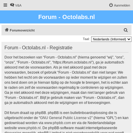
V&A
Aanmelden
Forum - Octolabs.nl
Z
Forumoverzicht
o
Taal:
e
Forum - Octolabs.nl - Registratie
k
Door het bezoeken van “Forum - Octolabs.nl” (hierna genoemd “wij”, “ons”,
“onze”, “Forum - Octolabs.nl”, “https://forum.octolabs.nl”), ga je automatisch
akkoord met de voorwaarden. Als je niet akkoord gaat met deze
voorwaarden, bezoek of gebruik “Forum - Octolabs.nl” dan niet langer. We
hebben het recht om de voorwaarden op ieder moment te wijzigen en zullen
ons best doen om je hiervan tijdig op de hoogte te brengen, het is echter aan
te raden om zelf de voorwaarden regelmatig te controleren op wijzigingen.
Ga je niet akkoord met deze wijzigingen, maak dan niet langer gebruik van
“Forum - Octolabs.nl”. Blijf je gebruik maken van “Forum - Octolabs.nl”, dan
ga je automatisch akkoord met de wijzigingen en of toevoegingen.
Dit forum draait op phpBB. phpBB is een bulletinboardoplossing die is
uitgebracht onder de “
GNU General Public License v2
” (hierna “GPL”) en kan
gedownload worden via
www.phpbb.com
en via de Nederlandstalige
website
www.phpbb.nl
. De phpBB-software maakt internetgebaseerde