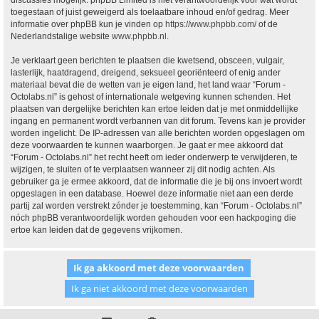
discussies mogelijk. phpBB Limited is niet verantwoordelijk voor wat wordt
toegestaan of juist geweigerd als toelaatbare inhoud en/of gedrag. Meer
informatie over phpBB kun je vinden op
https://www.phpbb.com/
of de
Nederlandstalige website
www.phpbb.nl
.
Je verklaart geen berichten te plaatsen die kwetsend, obsceen, vulgair,
lasterlijk, haatdragend, dreigend, seksueel georiënteerd of enig ander
materiaal bevat die de wetten van je eigen land, het land waar “Forum -
Octolabs.nl” is gehost of internationale wetgeving kunnen schenden. Het
plaatsen van dergelijke berichten kan ertoe leiden dat je met onmiddellijke
ingang en permanent wordt verbannen van dit forum. Tevens kan je provider
worden ingelicht. De IP-adressen van alle berichten worden opgeslagen om
deze voorwaarden te kunnen waarborgen. Je gaat er mee akkoord dat
“Forum - Octolabs.nl” het recht heeft om ieder onderwerp te verwijderen, te
wijzigen, te sluiten of te verplaatsen wanneer zij dit nodig achten. Als
gebruiker ga je ermee akkoord, dat de informatie die je bij ons invoert wordt
opgeslagen in een database. Hoewel deze informatie niet aan een derde
partij zal worden verstrekt zónder je toestemming, kan “Forum - Octolabs.nl”
nóch phpBB verantwoordelijk worden gehouden voor een hackpoging die
ertoe kan leiden dat de gegevens vrijkomen.