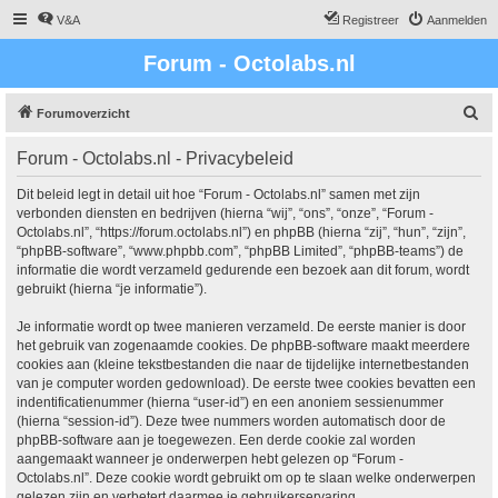
V&A
Registreer
Aanmelden
Forum - Octolabs.nl
Z
Forumoverzicht
o
Forum - Octolabs.nl - Privacybeleid
e
k
Dit beleid legt in detail uit hoe “Forum - Octolabs.nl” samen met zijn
verbonden diensten en bedrijven (hierna “wij”, “ons”, “onze”, “Forum -
Octolabs.nl”, “https://forum.octolabs.nl”) en phpBB (hierna “zij”, “hun”, “zijn”,
“phpBB-software”, “www.phpbb.com”, “phpBB Limited”, “phpBB-teams”) de
informatie die wordt verzameld gedurende een bezoek aan dit forum, wordt
gebruikt (hierna “je informatie”).
Je informatie wordt op twee manieren verzameld. De eerste manier is door
het gebruik van zogenaamde cookies. De phpBB-software maakt meerdere
cookies aan (kleine tekstbestanden die naar de tijdelijke internetbestanden
van je computer worden gedownload). De eerste twee cookies bevatten een
indentificatienummer (hierna “user-id”) en een anoniem sessienummer
(hierna “session-id”). Deze twee nummers worden automatisch door de
phpBB-software aan je toegewezen. Een derde cookie zal worden
aangemaakt wanneer je onderwerpen hebt gelezen op “Forum -
Octolabs.nl”. Deze cookie wordt gebruikt om op te slaan welke onderwerpen
gelezen zijn en verbetert daarmee je gebruikerservaring.