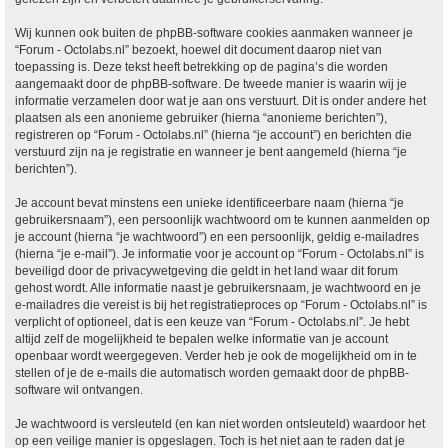
Wij kunnen ook buiten de phpBB-software cookies aanmaken wanneer je
“Forum - Octolabs.nl” bezoekt, hoewel dit document daarop niet van
toepassing is. Deze tekst heeft betrekking op de pagina’s die worden
aangemaakt door de phpBB-software. De tweede manier is waarin wij je
informatie verzamelen door wat je aan ons verstuurt. Dit is onder andere het
plaatsen als een anonieme gebruiker (hierna “anonieme berichten”),
registreren op “Forum - Octolabs.nl” (hierna “je account”) en berichten die
verstuurd zijn na je registratie en wanneer je bent aangemeld (hierna “je
berichten”).
Je account bevat minstens een unieke identificeerbare naam (hierna “je
gebruikersnaam”), een persoonlijk wachtwoord om te kunnen aanmelden op
je account (hierna “je wachtwoord”) en een persoonlijk, geldig e-mailadres
(hierna “je e-mail”). Je informatie voor je account op “Forum - Octolabs.nl” is
beveiligd door de privacywetgeving die geldt in het land waar dit forum
gehost wordt. Alle informatie naast je gebruikersnaam, je wachtwoord en je
e-mailadres die vereist is bij het registratieproces op “Forum - Octolabs.nl” is
verplicht of optioneel, dat is een keuze van “Forum - Octolabs.nl”. Je hebt
altijd zelf de mogelijkheid te bepalen welke informatie van je account
openbaar wordt weergegeven. Verder heb je ook de mogelijkheid om in te
stellen of je de e-mails die automatisch worden gemaakt door de phpBB-
software wil ontvangen.
Je wachtwoord is versleuteld (en kan niet worden ontsleuteld) waardoor het
op een veilige manier is opgeslagen. Toch is het niet aan te raden dat je