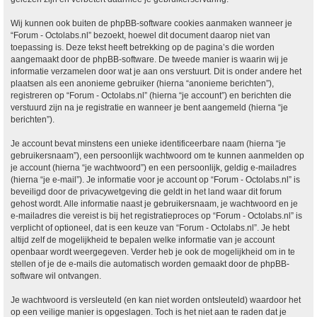
Wij kunnen ook buiten de phpBB-software cookies aanmaken wanneer je
“Forum - Octolabs.nl” bezoekt, hoewel dit document daarop niet van
toepassing is. Deze tekst heeft betrekking op de pagina’s die worden
aangemaakt door de phpBB-software. De tweede manier is waarin wij je
informatie verzamelen door wat je aan ons verstuurt. Dit is onder andere het
plaatsen als een anonieme gebruiker (hierna “anonieme berichten”),
registreren op “Forum - Octolabs.nl” (hierna “je account”) en berichten die
verstuurd zijn na je registratie en wanneer je bent aangemeld (hierna “je
berichten”).
Je account bevat minstens een unieke identificeerbare naam (hierna “je
gebruikersnaam”), een persoonlijk wachtwoord om te kunnen aanmelden op
je account (hierna “je wachtwoord”) en een persoonlijk, geldig e-mailadres
(hierna “je e-mail”). Je informatie voor je account op “Forum - Octolabs.nl” is
beveiligd door de privacywetgeving die geldt in het land waar dit forum
gehost wordt. Alle informatie naast je gebruikersnaam, je wachtwoord en je
e-mailadres die vereist is bij het registratieproces op “Forum - Octolabs.nl” is
verplicht of optioneel, dat is een keuze van “Forum - Octolabs.nl”. Je hebt
altijd zelf de mogelijkheid te bepalen welke informatie van je account
openbaar wordt weergegeven. Verder heb je ook de mogelijkheid om in te
stellen of je de e-mails die automatisch worden gemaakt door de phpBB-
software wil ontvangen.
Je wachtwoord is versleuteld (en kan niet worden ontsleuteld) waardoor het
op een veilige manier is opgeslagen. Toch is het niet aan te raden dat je