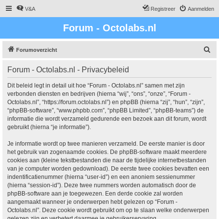
V&A
Registreer
Aanmelden
Forum - Octolabs.nl
Z
Forumoverzicht
o
Forum - Octolabs.nl - Privacybeleid
e
k
Dit beleid legt in detail uit hoe “Forum - Octolabs.nl” samen met zijn
verbonden diensten en bedrijven (hierna “wij”, “ons”, “onze”, “Forum -
Octolabs.nl”, “https://forum.octolabs.nl”) en phpBB (hierna “zij”, “hun”, “zijn”,
“phpBB-software”, “www.phpbb.com”, “phpBB Limited”, “phpBB-teams”) de
informatie die wordt verzameld gedurende een bezoek aan dit forum, wordt
gebruikt (hierna “je informatie”).
Je informatie wordt op twee manieren verzameld. De eerste manier is door
het gebruik van zogenaamde cookies. De phpBB-software maakt meerdere
cookies aan (kleine tekstbestanden die naar de tijdelijke internetbestanden
van je computer worden gedownload). De eerste twee cookies bevatten een
indentificatienummer (hierna “user-id”) en een anoniem sessienummer
(hierna “session-id”). Deze twee nummers worden automatisch door de
phpBB-software aan je toegewezen. Een derde cookie zal worden
aangemaakt wanneer je onderwerpen hebt gelezen op “Forum -
Octolabs.nl”. Deze cookie wordt gebruikt om op te slaan welke onderwerpen
gelezen zijn en verbetert daarmee je gebruikerservaring.