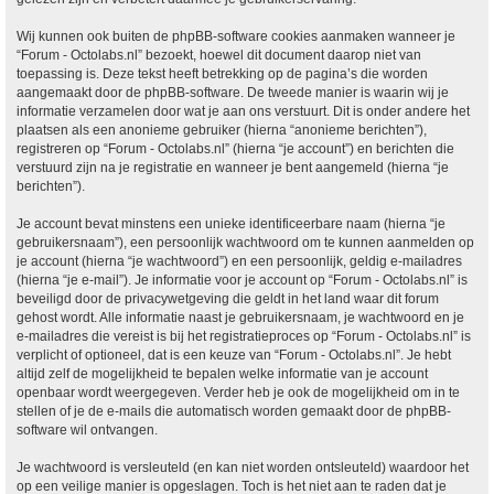
Wij kunnen ook buiten de phpBB-software cookies aanmaken wanneer je
“Forum - Octolabs.nl” bezoekt, hoewel dit document daarop niet van
toepassing is. Deze tekst heeft betrekking op de pagina’s die worden
aangemaakt door de phpBB-software. De tweede manier is waarin wij je
informatie verzamelen door wat je aan ons verstuurt. Dit is onder andere het
plaatsen als een anonieme gebruiker (hierna “anonieme berichten”),
registreren op “Forum - Octolabs.nl” (hierna “je account”) en berichten die
verstuurd zijn na je registratie en wanneer je bent aangemeld (hierna “je
berichten”).
Je account bevat minstens een unieke identificeerbare naam (hierna “je
gebruikersnaam”), een persoonlijk wachtwoord om te kunnen aanmelden op
je account (hierna “je wachtwoord”) en een persoonlijk, geldig e-mailadres
(hierna “je e-mail”). Je informatie voor je account op “Forum - Octolabs.nl” is
beveiligd door de privacywetgeving die geldt in het land waar dit forum
gehost wordt. Alle informatie naast je gebruikersnaam, je wachtwoord en je
e-mailadres die vereist is bij het registratieproces op “Forum - Octolabs.nl” is
verplicht of optioneel, dat is een keuze van “Forum - Octolabs.nl”. Je hebt
altijd zelf de mogelijkheid te bepalen welke informatie van je account
openbaar wordt weergegeven. Verder heb je ook de mogelijkheid om in te
stellen of je de e-mails die automatisch worden gemaakt door de phpBB-
software wil ontvangen.
Je wachtwoord is versleuteld (en kan niet worden ontsleuteld) waardoor het
op een veilige manier is opgeslagen. Toch is het niet aan te raden dat je