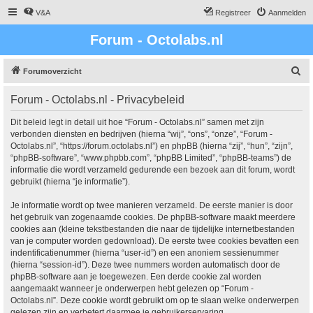
V&A
Registreer
Aanmelden
Forum - Octolabs.nl
Z
Forumoverzicht
o
Forum - Octolabs.nl - Privacybeleid
e
k
Dit beleid legt in detail uit hoe “Forum - Octolabs.nl” samen met zijn
verbonden diensten en bedrijven (hierna “wij”, “ons”, “onze”, “Forum -
Octolabs.nl”, “https://forum.octolabs.nl”) en phpBB (hierna “zij”, “hun”, “zijn”,
“phpBB-software”, “www.phpbb.com”, “phpBB Limited”, “phpBB-teams”) de
informatie die wordt verzameld gedurende een bezoek aan dit forum, wordt
gebruikt (hierna “je informatie”).
Je informatie wordt op twee manieren verzameld. De eerste manier is door
het gebruik van zogenaamde cookies. De phpBB-software maakt meerdere
cookies aan (kleine tekstbestanden die naar de tijdelijke internetbestanden
van je computer worden gedownload). De eerste twee cookies bevatten een
indentificatienummer (hierna “user-id”) en een anoniem sessienummer
(hierna “session-id”). Deze twee nummers worden automatisch door de
phpBB-software aan je toegewezen. Een derde cookie zal worden
aangemaakt wanneer je onderwerpen hebt gelezen op “Forum -
Octolabs.nl”. Deze cookie wordt gebruikt om op te slaan welke onderwerpen
gelezen zijn en verbetert daarmee je gebruikerservaring.