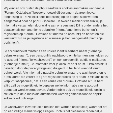
Wij kunnen ook buiten de phpBB-software cookies aanmaken wanneer je
“Forum - Octolabs.nl” bezoekt, hoewel dit document daarop niet van
toepassing is. Deze tekst heeft betrekking op de pagina’s die worden
aangemaakt door de phpBB-software. De tweede manier is waarin wij je
informatie verzamelen door wat je aan ons verstuurt. Dit is onder andere het
plaatsen als een anonieme gebruiker (hierna “anonieme berichten”),
registreren op “Forum - Octolabs.nl” (hierna “je account”) en berichten die
verstuurd zijn na je registratie en wanneer je bent aangemeld (hierna “je
berichten”).
Je account bevat minstens een unieke identificeerbare naam (hierna “je
gebruikersnaam”), een persoonlijk wachtwoord om te kunnen aanmelden op
je account (hierna “je wachtwoord”) en een persoonlijk, geldig e-mailadres
(hierna “je e-mail”). Je informatie voor je account op “Forum - Octolabs.nl” is
beveiligd door de privacywetgeving die geldt in het land waar dit forum
gehost wordt. Alle informatie naast je gebruikersnaam, je wachtwoord en je
e-mailadres die vereist is bij het registratieproces op “Forum - Octolabs.nl” is
verplicht of optioneel, dat is een keuze van “Forum - Octolabs.nl”. Je hebt
altijd zelf de mogelijkheid te bepalen welke informatie van je account
openbaar wordt weergegeven. Verder heb je ook de mogelijkheid om in te
stellen of je de e-mails die automatisch worden gemaakt door de phpBB-
software wil ontvangen.
Je wachtwoord is versleuteld (en kan niet worden ontsleuteld) waardoor het
op een veilige manier is opgeslagen. Toch is het niet aan te raden dat je