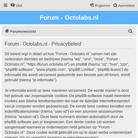
V&A
Registreer
Aanmelden
Forum - Octolabs.nl
Z
Forumoverzicht
o
Forum - Octolabs.nl - Privacybeleid
e
k
Dit beleid legt in detail uit hoe “Forum - Octolabs.nl” samen met zijn
verbonden diensten en bedrijven (hierna “wij”, “ons”, “onze”, “Forum -
Octolabs.nl”, “https://forum.octolabs.nl”) en phpBB (hierna “zij”, “hun”, “zijn”,
“phpBB-software”, “www.phpbb.com”, “phpBB Limited”, “phpBB-teams”) de
informatie die wordt verzameld gedurende een bezoek aan dit forum, wordt
gebruikt (hierna “je informatie”).
Je informatie wordt op twee manieren verzameld. De eerste manier is door
het gebruik van zogenaamde cookies. De phpBB-software maakt meerdere
cookies aan (kleine tekstbestanden die naar de tijdelijke internetbestanden
van je computer worden gedownload). De eerste twee cookies bevatten een
indentificatienummer (hierna “user-id”) en een anoniem sessienummer
(hierna “session-id”). Deze twee nummers worden automatisch door de
phpBB-software aan je toegewezen. Een derde cookie zal worden
aangemaakt wanneer je onderwerpen hebt gelezen op “Forum -
Octolabs.nl”. Deze cookie wordt gebruikt om op te slaan welke onderwerpen
gelezen zijn en verbetert daarmee je gebruikerservaring.