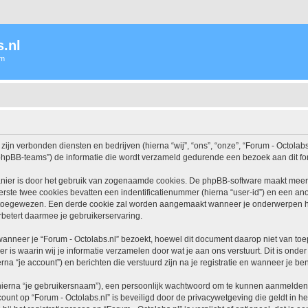
.nl
um
 zijn verbonden diensten en bedrijven (hierna “wij”, “ons”, “onze”, “Forum - Octolabs.n
hpBB-teams”) de informatie die wordt verzameld gedurende een bezoek aan dit forum
nier is door het gebruik van zogenaamde cookies. De phpBB-software maakt meerde
ste twee cookies bevatten een indentificatienummer (hierna “user-id”) en een an
oegewezen. Een derde cookie zal worden aangemaakt wanneer je onderwerpen heb
betert daarmee je gebruikerservaring.
neer je “Forum - Octolabs.nl” bezoekt, hoewel dit document daarop niet van toepa
 waarin wij je informatie verzamelen door wat je aan ons verstuurt. Dit is onder
rna “je account”) en berichten die verstuurd zijn na je registratie en wanneer je be
hierna “je gebruikersnaam”), een persoonlijk wachtwoord om te kunnen aanmelden o
ccount op “Forum - Octolabs.nl” is beveiligd door de privacywetgeving die geldt in he