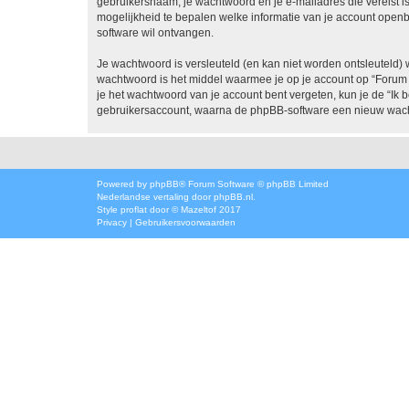
gebruikersnaam, je wachtwoord en je e-mailadres die vereist is bi
mogelijkheid te bepalen welke informatie van je account open
software wil ontvangen.
Je wachtwoord is versleuteld (en kan niet worden ontsleuteld) 
wachtwoord is het middel waarmee je op je account op “Forum -
je het wachtwoord van je account bent vergeten, kun je de “Ik 
gebruikersaccount, waarna de phpBB-software een nieuw wacht
Powered by
phpBB
® Forum Software © phpBB Limited
Nederlandse vertaling door
phpBB.nl
.
Style
proflat
door ©
Mazeltof
2017
Privacy
|
Gebruikersvoorwaarden