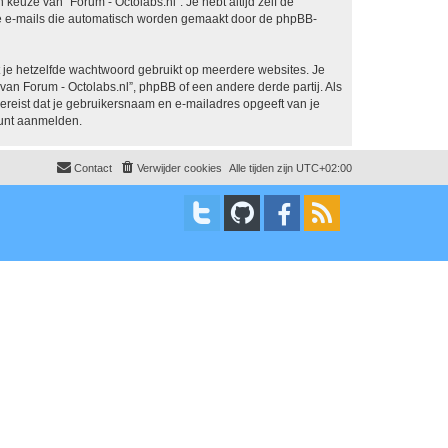
n keuze van “Forum - Octolabs.nl”. Je hebt altijd zelf de
 de e-mails die automatisch worden gemaakt door de phpBB-
at je hetzelfde wachtwoord gebruikt op meerdere websites. Je
an Forum - Octolabs.nl”, phpBB of een andere derde partij. Als
vereist dat je gebruikersnaam en e-mailadres opgeeft van je
kunt aanmelden.
Contact
Verwijder cookies
Alle tijden zijn
UTC+02:00