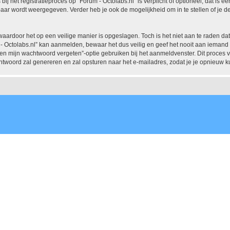
j het registratieproces op “Forum - Octolabs.nl” is verplicht of optioneel, dat is ee
baar wordt weergegeven. Verder heb je ook de mogelijkheid om in te stellen of je
waardoor het op een veilige manier is opgeslagen. Toch is het niet aan te raden d
 Octolabs.nl” kan aanmelden, bewaar het dus veilig en geef het nooit aan iemand v
ben mijn wachtwoord vergeten”-optie gebruiken bij het aanmeldvenster. Dit proces 
woord zal genereren en zal opsturen naar het e-mailadres, zodat je je opnieuw 