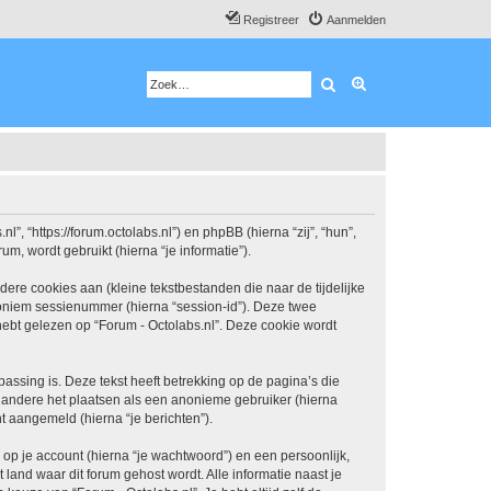
Registreer
Aanmelden
Zoek
Uitgebreid zoeken
l”, “https://forum.octolabs.nl”) en phpBB (hierna “zij”, “hun”,
, wordt gebruikt (hierna “je informatie”).
re cookies aan (kleine tekstbestanden die naar de tijdelijke
oniem sessienummer (hierna “session-id”). Deze twee
t gelezen op “Forum - Octolabs.nl”. Deze cookie wordt
ssing is. Deze tekst heeft betrekking op de pagina’s die
 andere het plaatsen als een anonieme gebruiker (hierna
nt aangemeld (hierna “je berichten”).
p je account (hierna “je wachtwoord”) en een persoonlijk,
t land waar dit forum gehost wordt. Alle informatie naast je