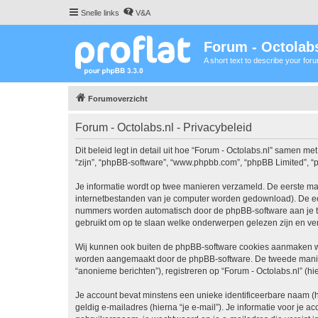
Snelle links
V&A
Forum - Octolabs
A short text to describe your for
Forumoverzicht
Forum - Octolabs.nl - Privacybeleid
Dit beleid legt in detail uit hoe “Forum - Octolabs.nl” samen met
“zijn”, “phpBB-software”, “www.phpbb.com”, “phpBB Limited”, “p
Je informatie wordt op twee manieren verzameld. De eerste ma
internetbestanden van je computer worden gedownload). De eer
nummers worden automatisch door de phpBB-software aan je t
gebruikt om op te slaan welke onderwerpen gelezen zijn en ver
Wij kunnen ook buiten de phpBB-software cookies aanmaken wan
worden aangemaakt door de phpBB-software. De tweede manier is
“anonieme berichten”), registreren op “Forum - Octolabs.nl” (hie
Je account bevat minstens een unieke identificeerbare naam (
geldig e-mailadres (hierna “je e-mail”). Je informatie voor je a