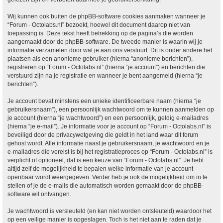
Wij kunnen ook buiten de phpBB-software cookies aanmaken wanneer je
“Forum - Octolabs.nl” bezoekt, hoewel dit document daarop niet van
toepassing is. Deze tekst heeft betrekking op de pagina’s die worden
aangemaakt door de phpBB-software. De tweede manier is waarin wij je
informatie verzamelen door wat je aan ons verstuurt. Dit is onder andere het
plaatsen als een anonieme gebruiker (hierna “anonieme berichten”),
registreren op “Forum - Octolabs.nl” (hierna “je account”) en berichten die
verstuurd zijn na je registratie en wanneer je bent aangemeld (hierna “je
berichten”).
Je account bevat minstens een unieke identificeerbare naam (hierna “je
gebruikersnaam”), een persoonlijk wachtwoord om te kunnen aanmelden op
je account (hierna “je wachtwoord”) en een persoonlijk, geldig e-mailadres
(hierna “je e-mail”). Je informatie voor je account op “Forum - Octolabs.nl” is
beveiligd door de privacywetgeving die geldt in het land waar dit forum
gehost wordt. Alle informatie naast je gebruikersnaam, je wachtwoord en je
e-mailadres die vereist is bij het registratieproces op “Forum - Octolabs.nl” is
verplicht of optioneel, dat is een keuze van “Forum - Octolabs.nl”. Je hebt
altijd zelf de mogelijkheid te bepalen welke informatie van je account
openbaar wordt weergegeven. Verder heb je ook de mogelijkheid om in te
stellen of je de e-mails die automatisch worden gemaakt door de phpBB-
software wil ontvangen.
Je wachtwoord is versleuteld (en kan niet worden ontsleuteld) waardoor het
op een veilige manier is opgeslagen. Toch is het niet aan te raden dat je