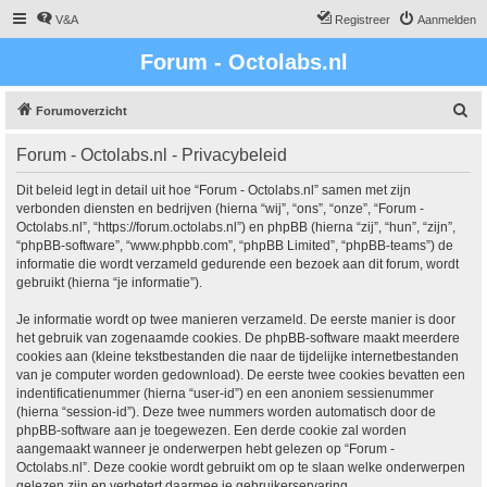
V&A
Registreer
Aanmelden
Forum - Octolabs.nl
Z
Forumoverzicht
o
Forum - Octolabs.nl - Privacybeleid
e
k
Dit beleid legt in detail uit hoe “Forum - Octolabs.nl” samen met zijn
verbonden diensten en bedrijven (hierna “wij”, “ons”, “onze”, “Forum -
Octolabs.nl”, “https://forum.octolabs.nl”) en phpBB (hierna “zij”, “hun”, “zijn”,
“phpBB-software”, “www.phpbb.com”, “phpBB Limited”, “phpBB-teams”) de
informatie die wordt verzameld gedurende een bezoek aan dit forum, wordt
gebruikt (hierna “je informatie”).
Je informatie wordt op twee manieren verzameld. De eerste manier is door
het gebruik van zogenaamde cookies. De phpBB-software maakt meerdere
cookies aan (kleine tekstbestanden die naar de tijdelijke internetbestanden
van je computer worden gedownload). De eerste twee cookies bevatten een
indentificatienummer (hierna “user-id”) en een anoniem sessienummer
(hierna “session-id”). Deze twee nummers worden automatisch door de
phpBB-software aan je toegewezen. Een derde cookie zal worden
aangemaakt wanneer je onderwerpen hebt gelezen op “Forum -
Octolabs.nl”. Deze cookie wordt gebruikt om op te slaan welke onderwerpen
gelezen zijn en verbetert daarmee je gebruikerservaring.