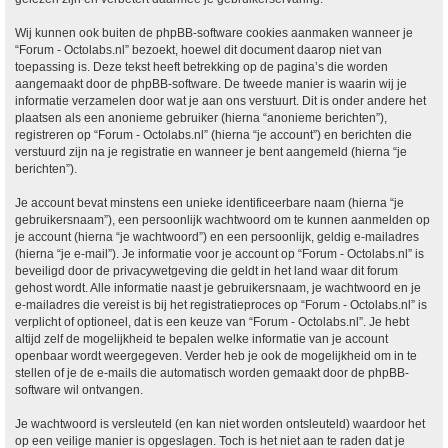
Wij kunnen ook buiten de phpBB-software cookies aanmaken wanneer je
“Forum - Octolabs.nl” bezoekt, hoewel dit document daarop niet van
toepassing is. Deze tekst heeft betrekking op de pagina’s die worden
aangemaakt door de phpBB-software. De tweede manier is waarin wij je
informatie verzamelen door wat je aan ons verstuurt. Dit is onder andere het
plaatsen als een anonieme gebruiker (hierna “anonieme berichten”),
registreren op “Forum - Octolabs.nl” (hierna “je account”) en berichten die
verstuurd zijn na je registratie en wanneer je bent aangemeld (hierna “je
berichten”).
Je account bevat minstens een unieke identificeerbare naam (hierna “je
gebruikersnaam”), een persoonlijk wachtwoord om te kunnen aanmelden op
je account (hierna “je wachtwoord”) en een persoonlijk, geldig e-mailadres
(hierna “je e-mail”). Je informatie voor je account op “Forum - Octolabs.nl” is
beveiligd door de privacywetgeving die geldt in het land waar dit forum
gehost wordt. Alle informatie naast je gebruikersnaam, je wachtwoord en je
e-mailadres die vereist is bij het registratieproces op “Forum - Octolabs.nl” is
verplicht of optioneel, dat is een keuze van “Forum - Octolabs.nl”. Je hebt
altijd zelf de mogelijkheid te bepalen welke informatie van je account
openbaar wordt weergegeven. Verder heb je ook de mogelijkheid om in te
stellen of je de e-mails die automatisch worden gemaakt door de phpBB-
software wil ontvangen.
Je wachtwoord is versleuteld (en kan niet worden ontsleuteld) waardoor het
op een veilige manier is opgeslagen. Toch is het niet aan te raden dat je