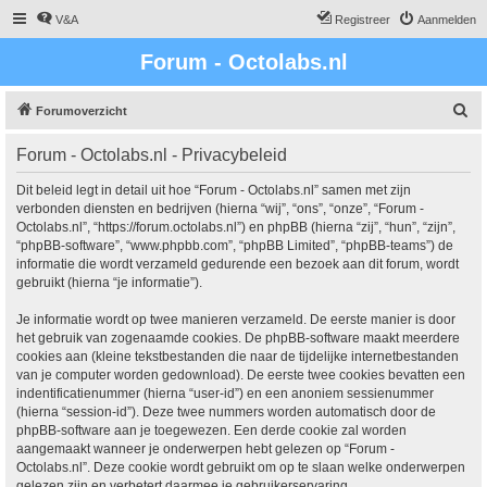
V&A
Registreer
Aanmelden
Forum - Octolabs.nl
Z
Forumoverzicht
o
Forum - Octolabs.nl - Privacybeleid
e
k
Dit beleid legt in detail uit hoe “Forum - Octolabs.nl” samen met zijn
verbonden diensten en bedrijven (hierna “wij”, “ons”, “onze”, “Forum -
Octolabs.nl”, “https://forum.octolabs.nl”) en phpBB (hierna “zij”, “hun”, “zijn”,
“phpBB-software”, “www.phpbb.com”, “phpBB Limited”, “phpBB-teams”) de
informatie die wordt verzameld gedurende een bezoek aan dit forum, wordt
gebruikt (hierna “je informatie”).
Je informatie wordt op twee manieren verzameld. De eerste manier is door
het gebruik van zogenaamde cookies. De phpBB-software maakt meerdere
cookies aan (kleine tekstbestanden die naar de tijdelijke internetbestanden
van je computer worden gedownload). De eerste twee cookies bevatten een
indentificatienummer (hierna “user-id”) en een anoniem sessienummer
(hierna “session-id”). Deze twee nummers worden automatisch door de
phpBB-software aan je toegewezen. Een derde cookie zal worden
aangemaakt wanneer je onderwerpen hebt gelezen op “Forum -
Octolabs.nl”. Deze cookie wordt gebruikt om op te slaan welke onderwerpen
gelezen zijn en verbetert daarmee je gebruikerservaring.