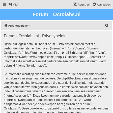
V&A
Registreer
Aanmelden
Forum - Octolabs.nl
Z
Forumoverzicht
o
Forum - Octolabs.nl - Privacybeleid
e
k
Dit beleid legt in detail uit hoe “Forum - Octolabs.nl” samen met zijn
verbonden diensten en bedrijven (hierna “wij”, “ons”, “onze”, “Forum -
Octolabs.nl”, “https://forum.octolabs.nl”) en phpBB (hierna “zij”, “hun”, “zijn”,
“phpBB-software”, “www.phpbb.com”, “phpBB Limited”, “phpBB-teams”) de
informatie die wordt verzameld gedurende een bezoek aan dit forum, wordt
gebruikt (hierna “je informatie”).
Je informatie wordt op twee manieren verzameld. De eerste manier is door
het gebruik van zogenaamde cookies. De phpBB-software maakt meerdere
cookies aan (kleine tekstbestanden die naar de tijdelijke internetbestanden
van je computer worden gedownload). De eerste twee cookies bevatten een
indentificatienummer (hierna “user-id”) en een anoniem sessienummer
(hierna “session-id”). Deze twee nummers worden automatisch door de
phpBB-software aan je toegewezen. Een derde cookie zal worden
aangemaakt wanneer je onderwerpen hebt gelezen op “Forum -
Octolabs.nl”. Deze cookie wordt gebruikt om op te slaan welke onderwerpen
gelezen zijn en verbetert daarmee je gebruikerservaring.