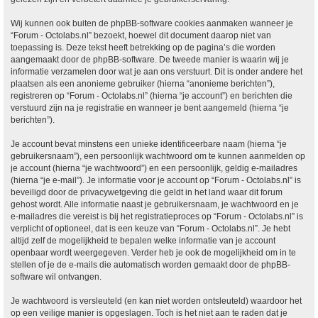
Wij kunnen ook buiten de phpBB-software cookies aanmaken wanneer je
“Forum - Octolabs.nl” bezoekt, hoewel dit document daarop niet van
toepassing is. Deze tekst heeft betrekking op de pagina’s die worden
aangemaakt door de phpBB-software. De tweede manier is waarin wij je
informatie verzamelen door wat je aan ons verstuurt. Dit is onder andere het
plaatsen als een anonieme gebruiker (hierna “anonieme berichten”),
registreren op “Forum - Octolabs.nl” (hierna “je account”) en berichten die
verstuurd zijn na je registratie en wanneer je bent aangemeld (hierna “je
berichten”).
Je account bevat minstens een unieke identificeerbare naam (hierna “je
gebruikersnaam”), een persoonlijk wachtwoord om te kunnen aanmelden op
je account (hierna “je wachtwoord”) en een persoonlijk, geldig e-mailadres
(hierna “je e-mail”). Je informatie voor je account op “Forum - Octolabs.nl” is
beveiligd door de privacywetgeving die geldt in het land waar dit forum
gehost wordt. Alle informatie naast je gebruikersnaam, je wachtwoord en je
e-mailadres die vereist is bij het registratieproces op “Forum - Octolabs.nl” is
verplicht of optioneel, dat is een keuze van “Forum - Octolabs.nl”. Je hebt
altijd zelf de mogelijkheid te bepalen welke informatie van je account
openbaar wordt weergegeven. Verder heb je ook de mogelijkheid om in te
stellen of je de e-mails die automatisch worden gemaakt door de phpBB-
software wil ontvangen.
Je wachtwoord is versleuteld (en kan niet worden ontsleuteld) waardoor het
op een veilige manier is opgeslagen. Toch is het niet aan te raden dat je