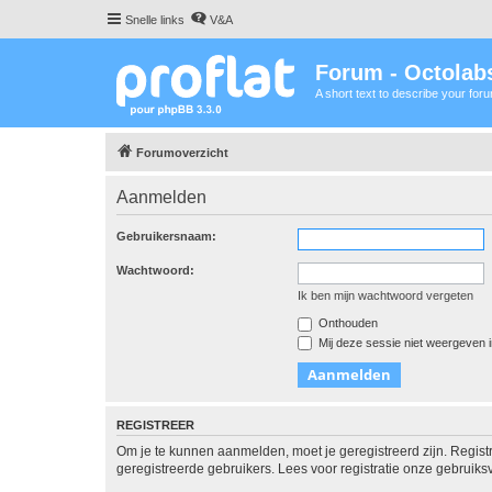
Snelle links
V&A
Forum - Octolabs
A short text to describe your for
Forumoverzicht
Aanmelden
Gebruikersnaam:
Wachtwoord:
Ik ben mijn wachtwoord vergeten
Onthouden
Mij deze sessie niet weergeven in
REGISTREER
Om je te kunnen aanmelden, moet je geregistreerd zijn. Regist
geregistreerde gebruikers. Lees voor registratie onze gebruiks