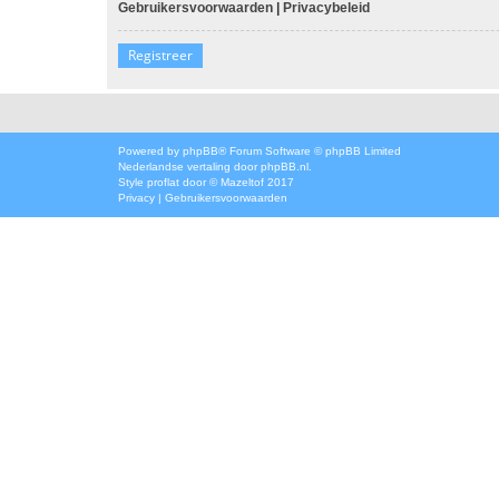
Gebruikersvoorwaarden
|
Privacybeleid
Registreer
Powered by
phpBB
® Forum Software © phpBB Limited
Nederlandse vertaling door
phpBB.nl
.
Style
proflat
door ©
Mazeltof
2017
Privacy
|
Gebruikersvoorwaarden