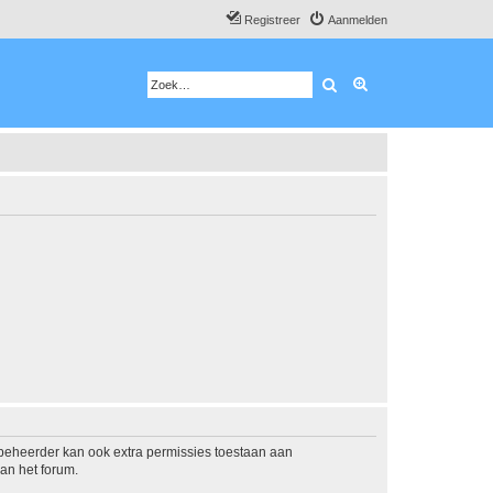
Registreer
Aanmelden
Zoek
Uitgebreid zoeken
mbeheerder kan ook extra permissies toestaan aan
an het forum.