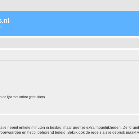
.nl
um
 de lijst met online gebruikers
ratie neemt enkele minuten in beslag, maar geeft je extra mogelijkheden. De foru
voorwaarden en het bijbehorend beleid. Bekijk ook de regels als je gebruik maakt v