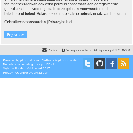
forumbeheerder kan ook extra permissies toestaan aan geregistreerde
gebruikers. Lees voor registratie onze gebruiksvoorwaarden en het
bijbehorend beleid. Bekijk ook de regels als je gebruik maakt van het forum.
Gebruikersvoorwaarden
|
Privacybeleid
Registreer
Contact
Verwijder cookies
Alle tijden zijn
UTC+02:00
Powered by
phpBB
® Forum Software © phpBB Limited
Nederlandse vertaling door
phpBB.nl
.
Style
proflat
door ©
Mazeltof
2017
Privacy
|
Gebruikersvoorwaarden