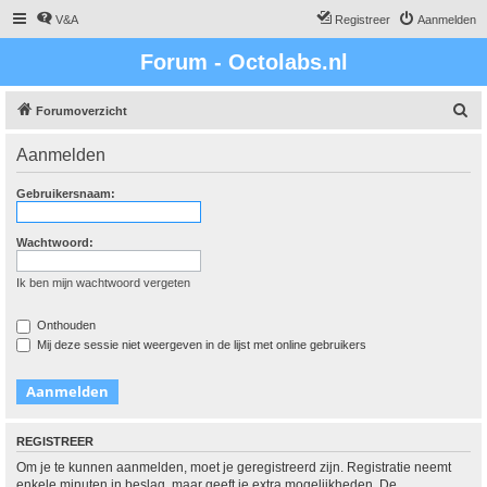
V&A
Registreer
Aanmelden
Forum - Octolabs.nl
Z
Forumoverzicht
o
Aanmelden
e
k
Gebruikersnaam:
Wachtwoord:
Ik ben mijn wachtwoord vergeten
Onthouden
Mij deze sessie niet weergeven in de lijst met online gebruikers
REGISTREER
Om je te kunnen aanmelden, moet je geregistreerd zijn. Registratie neemt
enkele minuten in beslag, maar geeft je extra mogelijkheden. De