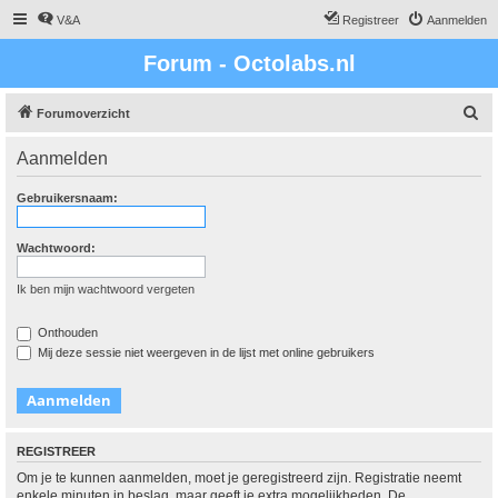
V&A
Registreer
Aanmelden
Forum - Octolabs.nl
Z
Forumoverzicht
o
Aanmelden
e
k
Gebruikersnaam:
Wachtwoord:
Ik ben mijn wachtwoord vergeten
Onthouden
Mij deze sessie niet weergeven in de lijst met online gebruikers
REGISTREER
Om je te kunnen aanmelden, moet je geregistreerd zijn. Registratie neemt
enkele minuten in beslag, maar geeft je extra mogelijkheden. De