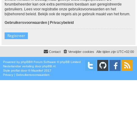
forumbeheerder kan ook extra permissies toestaan aan geregistreerde
gebruikers. Lees voor registratie onze gebruiksvoorwaarden en het
bijbehorend beleid. Bekijk ook de regels als je gebruik maakt van het forum.
Gebruikersvoorwaarden
|
Privacybeleid
Registreer
Contact
Verwijder cookies
Alle tijden zijn
UTC+02:00
Powered by
phpBB
® Forum Software © phpBB Limited
Nederlandse vertaling door
phpBB.nl
.
Style
proflat
door ©
Mazeltof
2017
Privacy
|
Gebruikersvoorwaarden