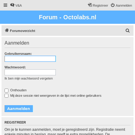
V&A
Registreer
Aanmelden
Forum - Octolabs.nl
Z
Forumoverzicht
o
Aanmelden
e
k
Gebruikersnaam:
Wachtwoord:
Ik ben mijn wachtwoord vergeten
Onthouden
Mij deze sessie niet weergeven in de lijst met online gebruikers
REGISTREER
Om je te kunnen aanmelden, moet je geregistreerd zijn. Registratie neemt
enkele minuten in beslag, maar geeft je extra mogelijkheden. De