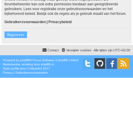
forumbeheerder kan ook extra permissies toestaan aan geregistreerde
gebruikers. Lees voor registratie onze gebruiksvoorwaarden en het
bijbehorend beleid. Bekijk ook de regels als je gebruik maakt van het forum.
Gebruikersvoorwaarden
|
Privacybeleid
Registreer
Contact
Verwijder cookies
Alle tijden zijn
UTC+02:00
Powered by
phpBB
® Forum Software © phpBB Limited
Nederlandse vertaling door
phpBB.nl
.
Style
proflat
door ©
Mazeltof
2017
Privacy
|
Gebruikersvoorwaarden