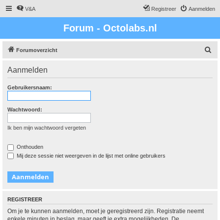
V&A
Registreer
Aanmelden
Forum - Octolabs.nl
Z
Forumoverzicht
o
Aanmelden
e
k
Gebruikersnaam:
Wachtwoord:
Ik ben mijn wachtwoord vergeten
Onthouden
Mij deze sessie niet weergeven in de lijst met online gebruikers
REGISTREER
Om je te kunnen aanmelden, moet je geregistreerd zijn. Registratie neemt
enkele minuten in beslag, maar geeft je extra mogelijkheden. De