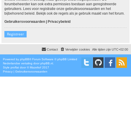
forumbeheerder kan ook extra permissies toestaan aan geregistreerde
gebruikers. Lees voor registratie onze gebruiksvoorwaarden en het
bijbehorend beleid. Bekijk ook de regels als je gebruik maakt van het forum.
Gebruikersvoorwaarden
|
Privacybeleid
Registreer
Contact
Verwijder cookies
Alle tijden zijn
UTC+02:00
Powered by
phpBB
® Forum Software © phpBB Limited
Nederlandse vertaling door
phpBB.nl
.
Style
proflat
door ©
Mazeltof
2017
Privacy
|
Gebruikersvoorwaarden