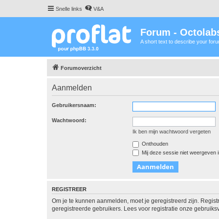
Snelle links
V&A
Forum - Octolabs
A short text to describe your for
Forumoverzicht
Aanmelden
Gebruikersnaam:
Wachtwoord:
Ik ben mijn wachtwoord vergeten
Onthouden
Mij deze sessie niet weergeven in
REGISTREER
Om je te kunnen aanmelden, moet je geregistreerd zijn. Regist
geregistreerde gebruikers. Lees voor registratie onze gebruiks