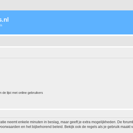
.nl
um
 de lijst met online gebruikers
ratie neemt enkele minuten in beslag, maar geeft je extra mogelijkheden. De foru
voorwaarden en het bijbehorend beleid. Bekijk ook de regels als je gebruik maakt v