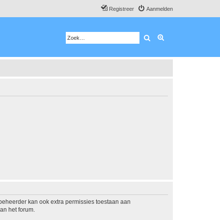
Registreer
Aanmelden
Zoek
Uitgebreid zoeken
mbeheerder kan ook extra permissies toestaan aan
an het forum.