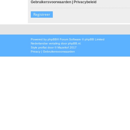
Gebruikersvoorwaarden
|
Privacybeleid
Registreer
Powered by
phpBB
® Forum Software © phpBB Limited
Nederlandse vertaling door
phpBB.nl
.
Style
proflat
door ©
Mazeltof
2017
Privacy
|
Gebruikersvoorwaarden