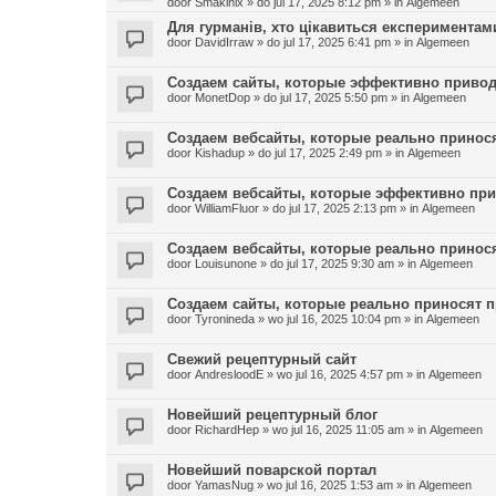
door
Smakinix
»
do jul 17, 2025 8:12 pm
» in
Algemeen
Для гурманів, хто цікавиться експериментами 
door
DavidIrraw
»
do jul 17, 2025 6:41 pm
» in
Algemeen
Создаем сайты, которые эффективно привод
door
MonetDop
»
do jul 17, 2025 5:50 pm
» in
Algemeen
Создаем вебсайты, которые реально принос
door
Kishadup
»
do jul 17, 2025 2:49 pm
» in
Algemeen
Создаем вебсайты, которые эффективно пр
door
WilliamFluor
»
do jul 17, 2025 2:13 pm
» in
Algemeen
Создаем вебсайты, которые реально принос
door
Louisunone
»
do jul 17, 2025 9:30 am
» in
Algemeen
Создаем сайты, которые реально приносят 
door
Tyronineda
»
wo jul 16, 2025 10:04 pm
» in
Algemeen
Свежий рецептурный сайт
door
AndresloodE
»
wo jul 16, 2025 4:57 pm
» in
Algemeen
Новейший рецептурный блог
door
RichardHep
»
wo jul 16, 2025 11:05 am
» in
Algemeen
Новейший поварской портал
door
YamasNug
»
wo jul 16, 2025 1:53 am
» in
Algemeen