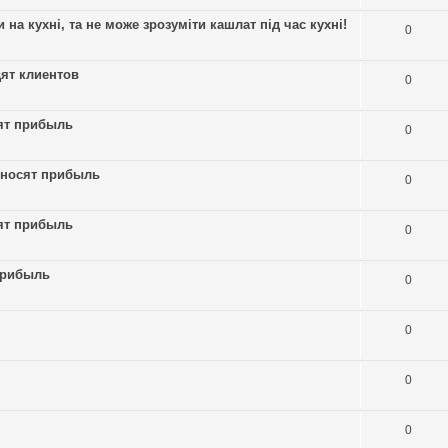
на кухні, та не може зрозуміти кашлат під час кухні!
0
ят клиентов
0
ят прибыль
0
иносят прибыль
0
ят прибыль
0
прибыль
0
0
0
0