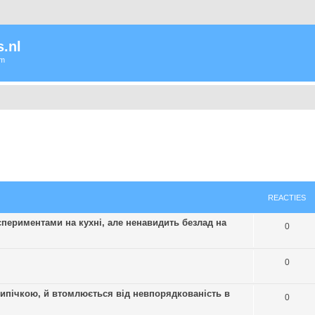
.nl
um
REACTIES
кспериментами на кухні, але ненавидить безлад на
0
0
випічкою, й втомлюється від невпорядкованість в
0