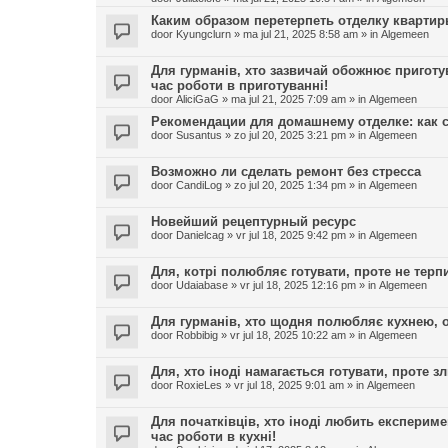
Каким образом перетерпеть отделку квартир
door
Kyungclurn
»
ma jul 21, 2025 8:58 am
» in
Algemeen
Для гурманів, хто зазвичай обожнює приготу
час роботи в приготуванні!
door
AliciGaG
»
ma jul 21, 2025 7:09 am
» in
Algemeen
Рекомендации для домашнему отделке: как 
door
Susantus
»
zo jul 20, 2025 3:21 pm
» in
Algemeen
Возможно ли сделать ремонт без стресса
door
CandiLog
»
zo jul 20, 2025 1:34 pm
» in
Algemeen
Новейший рецептурный ресурс
door
Danielcag
»
vr jul 18, 2025 9:42 pm
» in
Algemeen
Для, котрі полюбляє готувати, проте не терпи
door
Udaiabase
»
vr jul 18, 2025 12:16 pm
» in
Algemeen
Для гурманів, хто щодня полюбляє кухнею, од
door
Robbibig
»
vr jul 18, 2025 10:22 am
» in
Algemeen
Для, хто іноді намагається готувати, проте зл
door
RoxieLes
»
vr jul 18, 2025 9:01 am
» in
Algemeen
Для початківців, хто іноді любить експериме
час роботи в кухні!