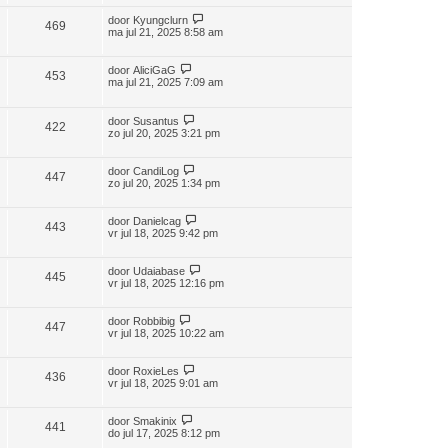
door
Kyungclurn
469
ma jul 21, 2025 8:58 am
door
AliciGaG
453
ma jul 21, 2025 7:09 am
door
Susantus
422
zo jul 20, 2025 3:21 pm
door
CandiLog
447
zo jul 20, 2025 1:34 pm
door
Danielcag
443
vr jul 18, 2025 9:42 pm
door
Udaiabase
445
vr jul 18, 2025 12:16 pm
door
Robbibig
447
vr jul 18, 2025 10:22 am
door
RoxieLes
436
vr jul 18, 2025 9:01 am
door
Smakinix
441
do jul 17, 2025 8:12 pm