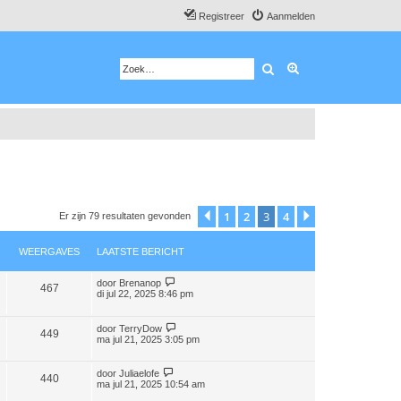
Registreer
Aanmelden
Zoek
Uitgebreid zoeken
1
2
3
4
Vorige
Volgende
Er zijn 79 resultaten gevonden
WEERGAVES
LAATSTE BERICHT
door
Brenanop
467
di jul 22, 2025 8:46 pm
door
TerryDow
449
ma jul 21, 2025 3:05 pm
door
Juliaelofe
440
ma jul 21, 2025 10:54 am