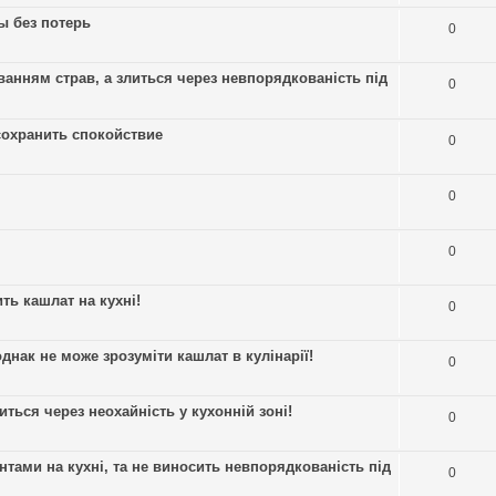
ы без потерь
0
ванням страв, а злиться через невпорядкованість під
0
сохранить спокойствие
0
0
0
ть кашлат на кухні!
0
нак не може зрозуміти кашлат в кулінарії!
0
иться через неохайність у кухонній зоні!
0
нтами на кухні, та не виносить невпорядкованість під
0