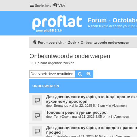
Snelle links
V&A
Forum - Octolabs
A short text to describe your for
Forumoverzicht
Zoek
Onbeantwoorde onderwerpen
Onbeantwoorde onderwerpen
Ga naar uitgebreid zoeken
Zoek
Uitgebreid zoeken
ONDERWERPEN
Для досвідчених кухарів, хто іноді прагне е
кухонному просторі!
door
Brenanop
»
di jul 22, 2025 8:46 pm
» in
Algemeen
Топовый рецептурный ресурс
door
TerryDow
»
ma jul 21, 2025 3:05 pm
» in
Algemeen
Для досвідчених кухарів, хто щодня прагне 
процесі!
door
Juliaelofe
»
ma jul 21, 2025 10:54 am
» in
Algemeen