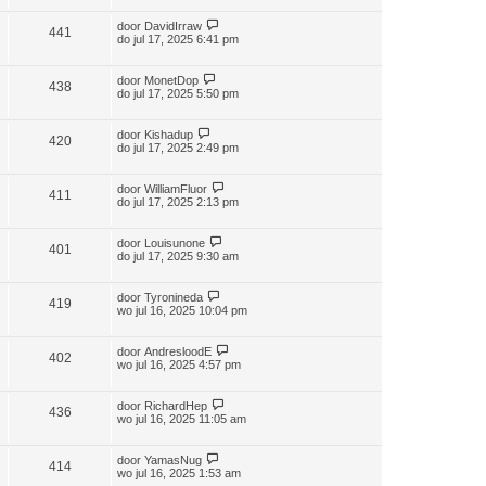
door
DavidIrraw
441
do jul 17, 2025 6:41 pm
door
MonetDop
438
do jul 17, 2025 5:50 pm
door
Kishadup
420
do jul 17, 2025 2:49 pm
door
WilliamFluor
411
do jul 17, 2025 2:13 pm
door
Louisunone
401
do jul 17, 2025 9:30 am
door
Tyronineda
419
wo jul 16, 2025 10:04 pm
door
AndresloodE
402
wo jul 16, 2025 4:57 pm
door
RichardHep
436
wo jul 16, 2025 11:05 am
door
YamasNug
414
wo jul 16, 2025 1:53 am