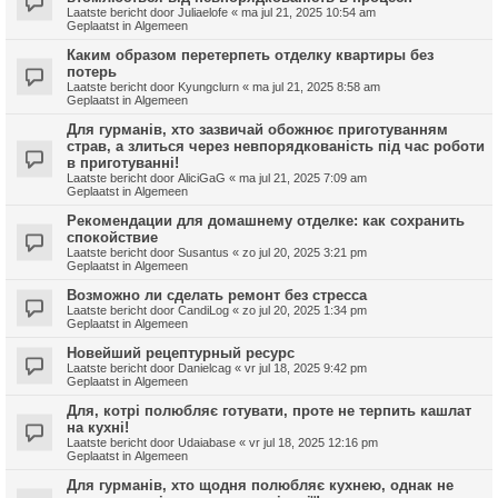
Laatste bericht door
Juliaelofe
«
ma jul 21, 2025 10:54 am
Geplaatst in
Algemeen
Каким образом перетерпеть отделку квартиры без
потерь
Laatste bericht door
Kyungclurn
«
ma jul 21, 2025 8:58 am
Geplaatst in
Algemeen
Для гурманів, хто зазвичай обожнює приготуванням
страв, а злиться через невпорядкованість під час роботи
в приготуванні!
Laatste bericht door
AliciGaG
«
ma jul 21, 2025 7:09 am
Geplaatst in
Algemeen
Рекомендации для домашнему отделке: как сохранить
спокойствие
Laatste bericht door
Susantus
«
zo jul 20, 2025 3:21 pm
Geplaatst in
Algemeen
Возможно ли сделать ремонт без стресса
Laatste bericht door
CandiLog
«
zo jul 20, 2025 1:34 pm
Geplaatst in
Algemeen
Новейший рецептурный ресурс
Laatste bericht door
Danielcag
«
vr jul 18, 2025 9:42 pm
Geplaatst in
Algemeen
Для, котрі полюбляє готувати, проте не терпить кашлат
на кухні!
Laatste bericht door
Udaiabase
«
vr jul 18, 2025 12:16 pm
Geplaatst in
Algemeen
Для гурманів, хто щодня полюбляє кухнею, однак не