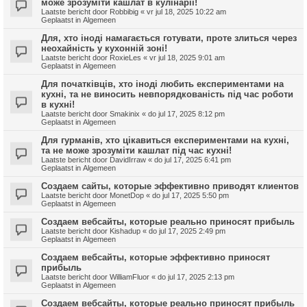
може зрозуміти кашлат в кулінарії!
Laatste bericht door
Robbibig
«
vr jul 18, 2025 10:22 am
Geplaatst in
Algemeen
Для, хто іноді намагається готувати, проте злиться через
неохайність у кухонній зоні!
Laatste bericht door
RoxieLes
«
vr jul 18, 2025 9:01 am
Geplaatst in
Algemeen
Для початківців, хто іноді любить експериментами на
кухні, та не виносить невпорядкованість під час роботи
в кухні!
Laatste bericht door
Smakinix
«
do jul 17, 2025 8:12 pm
Geplaatst in
Algemeen
Для гурманів, хто цікавиться експериментами на кухні,
та не може зрозуміти кашлат під час кухні!
Laatste bericht door
DavidIrraw
«
do jul 17, 2025 6:41 pm
Geplaatst in
Algemeen
Создаем сайты, которые эффективно приводят клиентов
Laatste bericht door
MonetDop
«
do jul 17, 2025 5:50 pm
Geplaatst in
Algemeen
Создаем вебсайты, которые реально приносят прибыль
Laatste bericht door
Kishadup
«
do jul 17, 2025 2:49 pm
Geplaatst in
Algemeen
Создаем вебсайты, которые эффективно приносят
прибыль
Laatste bericht door
WilliamFluor
«
do jul 17, 2025 2:13 pm
Geplaatst in
Algemeen
Создаем вебсайты, которые реально приносят прибыль