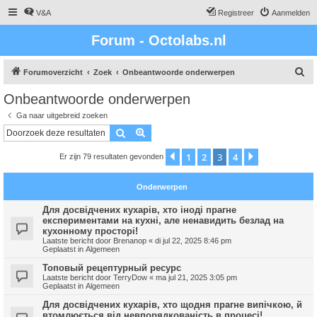
V&A
Registreer
Aanmelden
Forum - Octolabs.nl
Z
Forumoverzicht
Zoek
Onbeantwoorde onderwerpen
o
Onbeantwoorde onderwerpen
e
Ga naar uitgebreid zoeken
k
Zoek
Uitgebreid zoeken
1
2
3
4
Vorige
Volgende
Er zijn 79 resultaten gevonden
Onderwerpen
Для досвідчених кухарів, хто іноді прагне
експериментами на кухні, але ненавидить безлад на
кухонному просторі!
Laatste bericht door
Brenanop
«
di jul 22, 2025 8:46 pm
Geplaatst in
Algemeen
Топовый рецептурный ресурс
Laatste bericht door
TerryDow
«
ma jul 21, 2025 3:05 pm
Geplaatst in
Algemeen
Для досвідчених кухарів, хто щодня прагне випічкою, й
втомлюється від невпорядкованість в процесі!