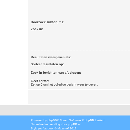
Doorzoek subforums:
Zoek in:
Resultaten weergeven als:
Sorteer resultaten op:
Zoek in berichten van afgelopen:
Geef eerste:
Zet op 0 om het volledige bericht weer te geven.
Powered by
phpBB
® Forum Software © phpBB Limited
Nederlandse vertaling door
phpBB.nl
.
Style
proflat
door ©
Mazeltof
2017