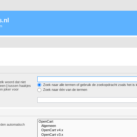
.nl
um
elk woord dat niet
Zoek naar alle termen of gebruik de zoekopdracht zoals het is 
r een
|
tussen haakjes
n joker voor
Zoek naar één van de termen
orden automatisch