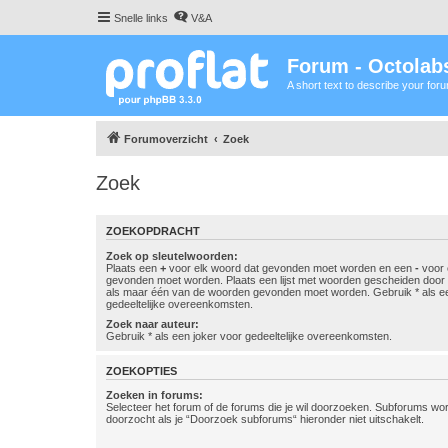
Snelle links
V&A
Forum - Octolabs
A short text to describe your for
Forumoverzicht
Zoek
Zoek
ZOEKOPDRACHT
Zoek op sleutelwoorden:
Plaats een
+
voor elk woord dat gevonden moet worden en een
-
voor 
gevonden moet worden. Plaats een lijst met woorden gescheiden doo
als maar één van de woorden gevonden moet worden. Gebruik * als ee
gedeeltelijke overeenkomsten.
Zoek naar auteur:
Gebruik * als een joker voor gedeeltelijke overeenkomsten.
ZOEKOPTIES
Zoeken in forums:
Selecteer het forum of de forums die je wil doorzoeken. Subforums w
doorzocht als je “Doorzoek subforums“ hieronder niet uitschakelt.