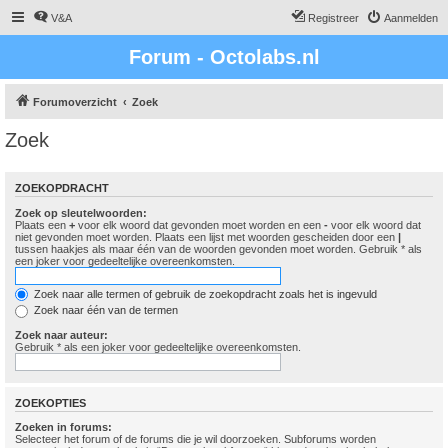
V&A
Registreer
Aanmelden
Forum - Octolabs.nl
Forumoverzicht
Zoek
Zoek
ZOEKOPDRACHT
Zoek op sleutelwoorden:
Plaats een
+
voor elk woord dat gevonden moet worden en een
-
voor elk woord dat
niet gevonden moet worden. Plaats een lijst met woorden gescheiden door een
|
tussen haakjes als maar één van de woorden gevonden moet worden. Gebruik * als
een joker voor gedeeltelijke overeenkomsten.
Zoek naar alle termen of gebruik de zoekopdracht zoals het is ingevuld
Zoek naar één van de termen
Zoek naar auteur:
Gebruik * als een joker voor gedeeltelijke overeenkomsten.
ZOEKOPTIES
Zoeken in forums:
Selecteer het forum of de forums die je wil doorzoeken. Subforums worden