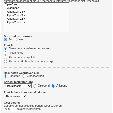
automatisch doorzocht als je “Doorzoek subforums“ hieronder niet uitschakelt.
Doorzoek subforums:
Ja
Nee
Zoek in:
Alleen berichtonderwerpen en tekst
Alleen tekst
Alleen onderwerptitels
Alleen eerste bericht van onderwerp
Resultaten weergeven als:
Berichten
Onderwerpen
Sorteer resultaten op:
Oplopend
Aflopend
Zoek in berichten van afgelopen:
Geef eerste:
Zet op 0 om het volledige bericht weer te geven.
tekens in berichten