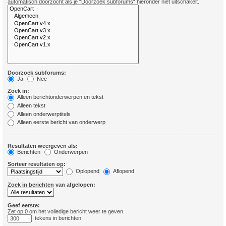
automatisch doorzocht als je “Doorzoek subforums“ hieronder niet uitschakelt.
Doorzoek subforums:
Ja
Nee
Zoek in:
Alleen berichtonderwerpen en tekst
Alleen tekst
Alleen onderwerptitels
Alleen eerste bericht van onderwerp
Resultaten weergeven als:
Berichten
Onderwerpen
Sorteer resultaten op:
Oplopend
Aflopend
Zoek in berichten van afgelopen:
Geef eerste:
Zet op 0 om het volledige bericht weer te geven.
tekens in berichten