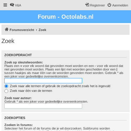
V&A
Registreer
Aanmelden
Forum - Octolabs.nl
Forumoverzicht
Zoek
Zoek
ZOEKOPDRACHT
Zoek op sleutelwoorden:
Plaats een
+
voor elk woord dat gevonden moet worden en een
-
voor elk woord dat
niet gevonden moet worden. Plaats een lijst met woorden gescheiden door een
|
tussen haakjes als maar één van de woorden gevonden moet worden. Gebruik * als
een joker voor gedeeltelijke overeenkomsten.
Zoek naar alle termen of gebruik de zoekopdracht zoals het is ingevuld
Zoek naar één van de termen
Zoek naar auteur:
Gebruik * als een joker voor gedeeltelijke overeenkomsten.
ZOEKOPTIES
Zoeken in forums:
Selecteer het forum of de forums die je wil doorzoeken. Subforums worden