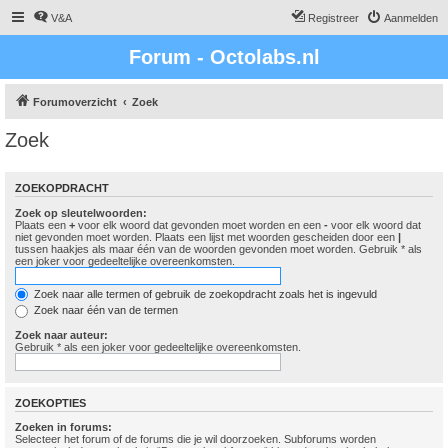
V&A
Registreer
Aanmelden
Forum - Octolabs.nl
Forumoverzicht
Zoek
Zoek
ZOEKOPDRACHT
Zoek op sleutelwoorden:
Plaats een
+
voor elk woord dat gevonden moet worden en een
-
voor elk woord dat
niet gevonden moet worden. Plaats een lijst met woorden gescheiden door een
|
tussen haakjes als maar één van de woorden gevonden moet worden. Gebruik * als
een joker voor gedeeltelijke overeenkomsten.
Zoek naar alle termen of gebruik de zoekopdracht zoals het is ingevuld
Zoek naar één van de termen
Zoek naar auteur:
Gebruik * als een joker voor gedeeltelijke overeenkomsten.
ZOEKOPTIES
Zoeken in forums:
Selecteer het forum of de forums die je wil doorzoeken. Subforums worden