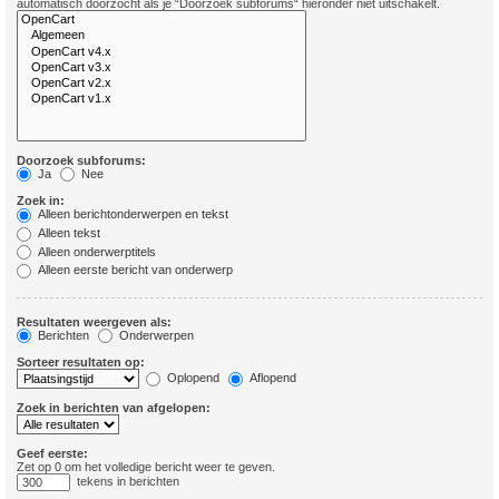
automatisch doorzocht als je “Doorzoek subforums“ hieronder niet uitschakelt.
Doorzoek subforums:
Ja
Nee
Zoek in:
Alleen berichtonderwerpen en tekst
Alleen tekst
Alleen onderwerptitels
Alleen eerste bericht van onderwerp
Resultaten weergeven als:
Berichten
Onderwerpen
Sorteer resultaten op:
Oplopend
Aflopend
Zoek in berichten van afgelopen:
Geef eerste:
Zet op 0 om het volledige bericht weer te geven.
tekens in berichten