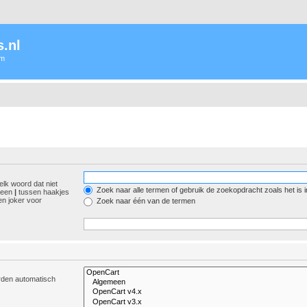
.nl
um
elk woord dat niet
Zoek naar alle termen of gebruik de zoekopdracht zoals het is 
r een
|
tussen haakjes
n joker voor
Zoek naar één van de termen
orden automatisch