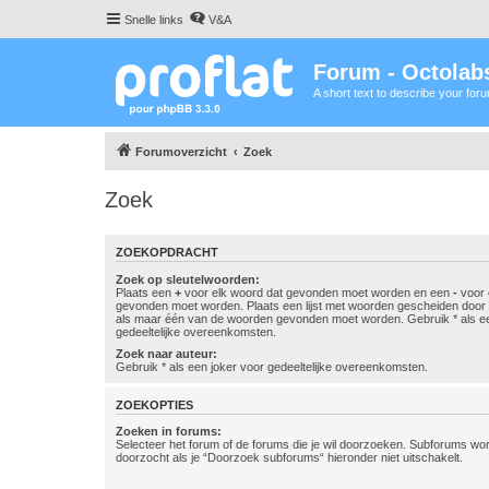
Snelle links
V&A
Forum - Octolabs
A short text to describe your for
Forumoverzicht
Zoek
Zoek
ZOEKOPDRACHT
Zoek op sleutelwoorden:
Plaats een
+
voor elk woord dat gevonden moet worden en een
-
voor 
gevonden moet worden. Plaats een lijst met woorden gescheiden doo
als maar één van de woorden gevonden moet worden. Gebruik * als ee
gedeeltelijke overeenkomsten.
Zoek naar auteur:
Gebruik * als een joker voor gedeeltelijke overeenkomsten.
ZOEKOPTIES
Zoeken in forums:
Selecteer het forum of de forums die je wil doorzoeken. Subforums w
doorzocht als je “Doorzoek subforums“ hieronder niet uitschakelt.