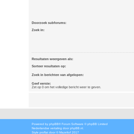
Doorzoek subforums:
Zoek in:
Resultaten weergeven als:
Sorteer resultaten op:
Zoek in berichten van afgelopen:
Geef eerste:
Zet op 0 om het volledige bericht weer te geven.
Powered by
phpBB
® Forum Software © phpBB Limited
Nederlandse vertaling door
phpBB.nl
.
Style
proflat
door ©
Mazeltof
2017