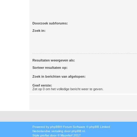
Doorzoek subforums:
Zoek in:
Resultaten weergeven als:
Sorteer resultaten op:
Zoek in berichten van afgelopen:
Geef eerste:
Zet op 0 om het volledige bericht weer te geven.
Powered by
phpBB
® Forum Software © phpBB Limited
Nederlandse vertaling door
phpBB.nl
.
Style
proflat
door ©
Mazeltof
2017