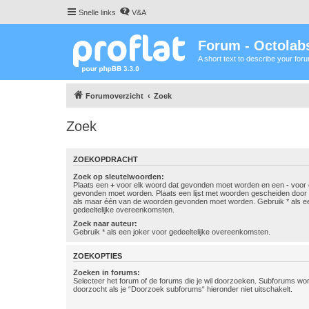
Snelle links
V&A
Forum - Octolabs
A short text to describe your for
Forumoverzicht
Zoek
Zoek
ZOEKOPDRACHT
Zoek op sleutelwoorden:
Plaats een
+
voor elk woord dat gevonden moet worden en een
-
voor 
gevonden moet worden. Plaats een lijst met woorden gescheiden doo
als maar één van de woorden gevonden moet worden. Gebruik * als ee
gedeeltelijke overeenkomsten.
Zoek naar auteur:
Gebruik * als een joker voor gedeeltelijke overeenkomsten.
ZOEKOPTIES
Zoeken in forums:
Selecteer het forum of de forums die je wil doorzoeken. Subforums w
doorzocht als je “Doorzoek subforums“ hieronder niet uitschakelt.