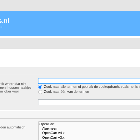
.nl
um
elk woord dat niet
Zoek naar alle termen of gebruik de zoekopdracht zoals het is 
r een
|
tussen haakjes
n joker voor
Zoek naar één van de termen
orden automatisch