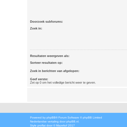
Doorzoek subforums:
Zoek in:
Resultaten weergeven als:
Sorteer resultaten op:
Zoek in berichten van afgelopen:
Geef eerste:
Zet op 0 om het volledige bericht weer te geven.
Powered by
phpBB
® Forum Software © phpBB Limited
Nederlandse vertaling door
phpBB.nl
.
Style
proflat
door ©
Mazeltof
2017