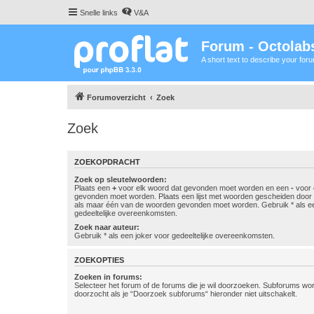
Snelle links
V&A
Forum - Octolabs
A short text to describe your for
Forumoverzicht
Zoek
Zoek
ZOEKOPDRACHT
Zoek op sleutelwoorden:
Plaats een
+
voor elk woord dat gevonden moet worden en een
-
voor 
gevonden moet worden. Plaats een lijst met woorden gescheiden doo
als maar één van de woorden gevonden moet worden. Gebruik * als ee
gedeeltelijke overeenkomsten.
Zoek naar auteur:
Gebruik * als een joker voor gedeeltelijke overeenkomsten.
ZOEKOPTIES
Zoeken in forums:
Selecteer het forum of de forums die je wil doorzoeken. Subforums w
doorzocht als je “Doorzoek subforums“ hieronder niet uitschakelt.