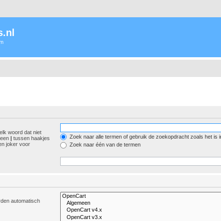
.nl
um
elk woord dat niet
Zoek naar alle termen of gebruik de zoekopdracht zoals het is 
r een
|
tussen haakjes
n joker voor
Zoek naar één van de termen
orden automatisch